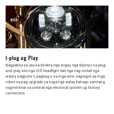
I-plug ug Play
Nagpakita sa usa ka direkta nga angay nga disenyo sa plug-
and-play, kini nga LED headlight dali nga nag-install nga
wala’y pagputol o pagbag-o sa mga wire, nagtugot sa mga
riders sa pag-upgrade sa suga nga walay kahago samtang
nagmintinar sa orihinal nga electrical system ug factory
connectors.