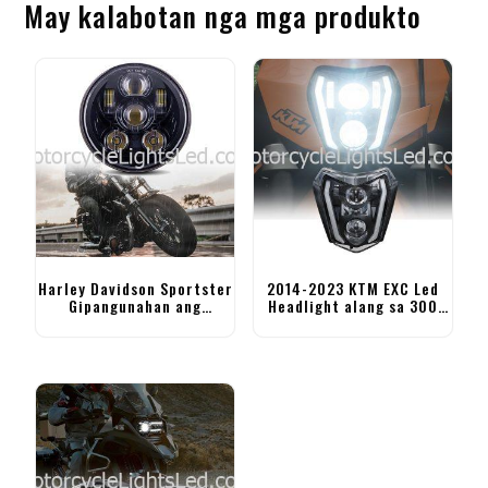
May kalabotan nga mga produkto
Harley Davidson Sportster
2014-2023 KTM EXC Led
Gipangunahan ang
Headlight alang sa 300
Headlight 5.75 pulgada
500 EXC 350 EXC-F 250
nga Headlight sa
XCF-W
Motorsiklo