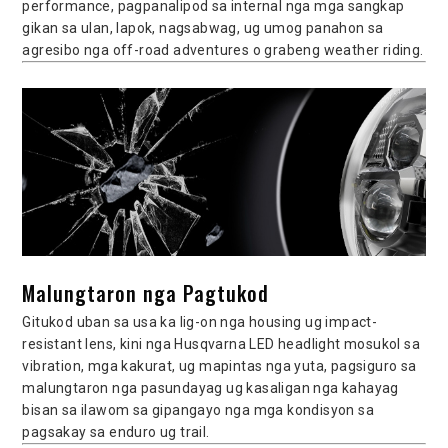
performance, pagpanalipod sa internal nga mga sangkap
gikan sa ulan, lapok, nagsabwag, ug umog panahon sa
agresibo nga off-road adventures o grabeng weather riding.
Malungtaron nga Pagtukod
Gitukod uban sa usa ka lig-on nga housing ug impact-
resistant lens, kini nga Husqvarna LED headlight mosukol sa
vibration, mga kakurat, ug mapintas nga yuta, pagsiguro sa
malungtaron nga pasundayag ug kasaligan nga kahayag
bisan sa ilawom sa gipangayo nga mga kondisyon sa
pagsakay sa enduro ug trail.