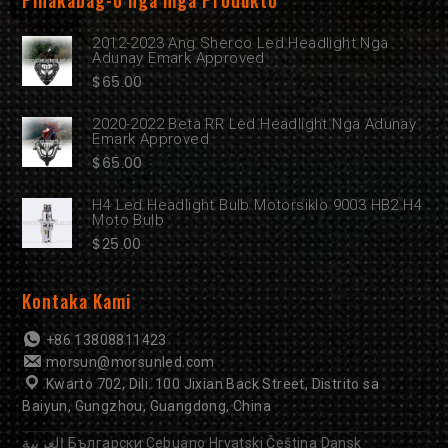
Pinakabag-o nga mga Produkto
2012-2023 Ang Sherco Led Headlight Nga
Adunay Emark Approved
$
65.00
2020-2022 Beta RR Led Headlight Nga Adunay
Emark Approved
$
65.00
H4 Led Headlight Bulb Motorsiklo 9003 HB2 H4
Moto Bulb
$
25.00
Kontaka Kami
+86 13808811423
morsun@morsunled.com
Kwarto 702, Dili. 100 Jixian Back Street, Distrito sa
Baiyun, Gungzhou, Guangdong, China
العربية
Български
Cebuano
Hrvatski
Čeština
Dansk