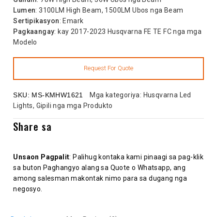
Lumen
: 3100LM High Beam, 1500LM Ubos nga Beam
Sertipikasyon
: Emark
Pagkaangay
: kay 2017-2023 Husqvarna FE TE FC nga mga
Modelo
SKU:
MS-KMHW1621
Mga kategoriya:
Husqvarna Led
Lights
,
Gipili nga mga Produkto
Share sa
Unsaon Pagpalit
: Palihug kontaka kami pinaagi sa pag-klik
sa buton Paghangyo alang sa Quote o Whatsapp, ang
among salesman makontak nimo para sa dugang nga
negosyo.