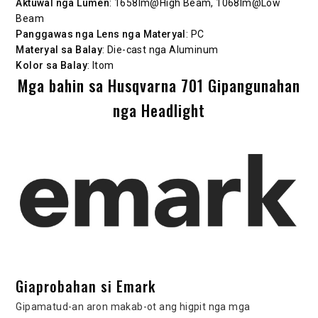
Aktuwal nga Lumen
: 1658lm@High Beam, 1068lm@Low
Beam
Panggawas nga Lens nga Materyal
: PC
Materyal sa Balay
: Die-cast nga Aluminum
Kolor sa Balay
: Itom
Mga bahin sa Husqvarna 701 Gipangunahan
nga Headlight
Giaprobahan si Emark
Gipamatud-an aron makab-ot ang higpit nga mga