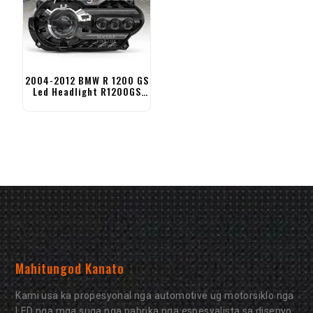
2004-2012 BMW R 1200 GS
Led Headlight R1200GS
Adventure Headlight
Mahitungod Kanato
Kami usa ka propesyonal nga automotive ug motorsiklo nga
LED nga mga suga nga pabrika nga espesyalista sa disenyo,