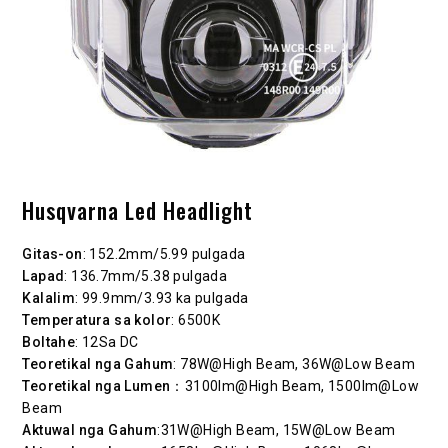
Husqvarna Led Headlight
Gitas-on
: 152.2mm/5.99 pulgada
Lapad
: 136.7mm/5.38 pulgada
Kalalim
: 99.9mm/3.93 ka pulgada
Temperatura sa kolor
: 6500K
Boltahe
: 12Sa DC
Teoretikal nga Gahum
: 78W@High Beam, 36W@Low Beam
Teoretikal nga Lumen
：3100lm@High Beam, 1500lm@Low
Beam
Aktuwal nga Gahum
:31W@High Beam, 15W@Low Beam