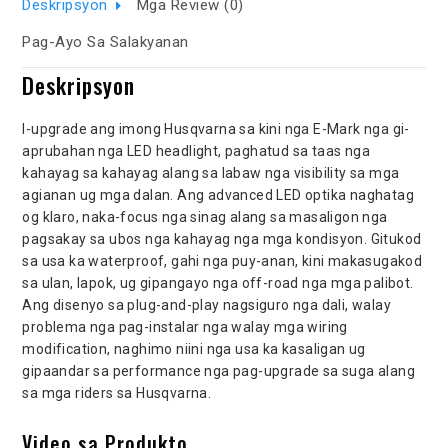
Deskripsyon
Mga Review (0)
Pag-Ayo Sa Salakyanan
Deskripsyon
I-upgrade ang imong Husqvarna sa kini nga E-Mark nga gi-
aprubahan nga LED headlight, paghatud sa taas nga
kahayag sa kahayag alang sa labaw nga visibility sa mga
agianan ug mga dalan. Ang advanced LED optika naghatag
og klaro, naka-focus nga sinag alang sa masaligon nga
pagsakay sa ubos nga kahayag nga mga kondisyon. Gitukod
sa usa ka waterproof, gahi nga puy-anan, kini makasugakod
sa ulan, lapok, ug gipangayo nga off-road nga mga palibot.
Ang disenyo sa plug-and-play nagsiguro nga dali, walay
problema nga pag-instalar nga walay mga wiring
modification, naghimo niini nga usa ka kasaligan ug
gipaandar sa performance nga pag-upgrade sa suga alang
sa mga riders sa Husqvarna.
Video sa Produkto