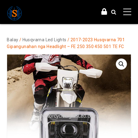
Balay
/
Husqvarna Led Lights
/ 2017-2023 Husqvarna 701
Gipangunahan nga Headlight – FE 250 350 450 501 TE FC