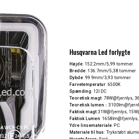
Husqvarna Led forlygte
Højde
: 152.2mm/5,99 tommer
Bredde
: 136.7mm/5,38 tommer
Dybde
: 99.9mm/3,93 tommer
Farvetemperatur
: 6500K
Spænding
: 12I DC
Teoretisk magt
: 78W@fjernlys, 
Teoretisk lumen
：3100lm@fjernl
Faktisk magt
:31W@fjernlys, 15
Faktisk Lumen
: 1658lm@fjernlys
Ydre linsemateriale
: PC
Materiale til hus
: Trykstøbt alum
Husets farve
: Sort