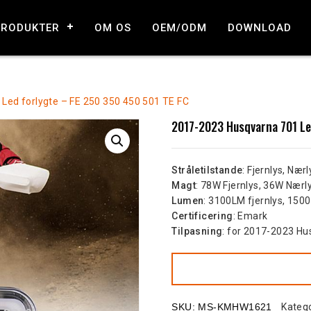
PRODUKTER
OM OS
OEM/ODM
DOWNLOAD
Led forlygte – FE 250 350 450 501 TE FC
2017-2023 Husqvarna 701 Le
Stråletilstande
: Fjernlys, Nærl
Magt
: 78W Fjernlys, 36W Nærl
Lumen
: 3100LM fjernlys, 150
Certificering
: Emark
Tilpasning
: for 2017-2023 Hu
SKU:
MS-KMHW1621
Katego