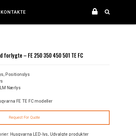
KONTAKTE
d forlygte – FE 250 350 450 501 TE FC
ys, Positionslys
ys
0LM Nærlys
sqvarna FE TE FC modeller
rier:
Husqvarna LED-lys
,
Udvalgte produkter