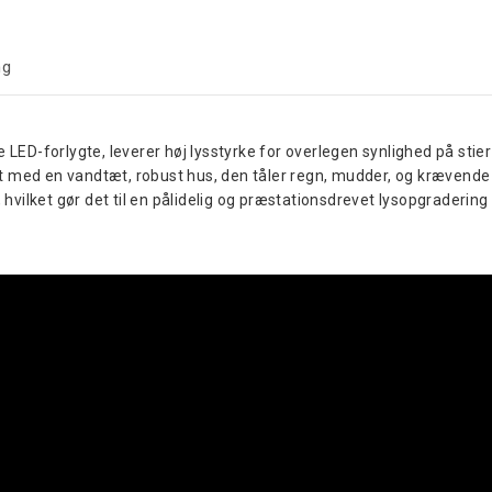
ng
-forlygte, leverer høj lysstyrke for overlegen synlighed på stier o
gget med en vandtæt, robust hus, den tåler regn, mudder, og krævend
 hvilket gør det til en pålidelig og præstationsdrevet lysopgradering