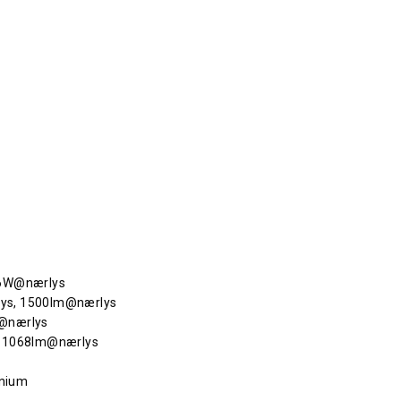
36W@nærlys
ys, 1500lm@nærlys
W@nærlys
, 1068lm@nærlys
inium