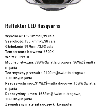
Reflektor LED Husqvarna
Wysokość
: 152.2mm/5,99 cala
Szerokość
: 136.7mm/5,38 cala
Głębokość
: 99.9mm/3,93 cala
Temperatura barwowa
: 6500K
Woltaż
: 12W DC
Moc teoretyczna
: 78W@Światła drogowe, 36W@Światła
mijania
Teoretyczny prześwit
：3100lm@Światła drogowe,
1500lm@Mijania
Rzeczywista moc
:31W@Światła drogowe, 15W@Światła
mijania
Rzeczywisty lumen
: 1658lm@Światła drogowe,
1068lm@Mijania
Zewnętrzny materiał soczewki
: komputer