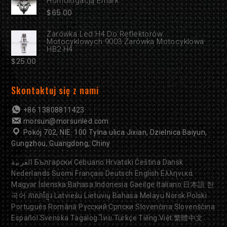
Homologacją Emark
$
65.00
Żarówka Led H4 Do Reflektorów
Motocyklowych 9003 Żarówka Motocyklowa
HB2 H4
$
25.00
Skontaktuj się z nami
+86 13808811423
morsun@morsunled.com
Pokój 702, NIE. 100 Tylna ulica Jixian, Dzielnica Baiyun,
Gungzhou, Guangdong, Chiny
العربية
Български
Cebuano
Hrvatski
Čeština
Dansk
Nederlands
Suomi
Français
Deutsch
English
Ελληνικά
Magyar
Íslenska
Bahasa Indonesia
Gaeilge
Italiano
日本語
한
국어
ភាសាខ្មែរ
Latviešu
Lietuvių
Bahasa Melayu
Norsk
Polski
Português
Română
Русский
Српски
Slovenčina
Slovenščina
Español
Svenska
Tagalog
ไทย
Türkçe
Tiếng Việt
繁體中文