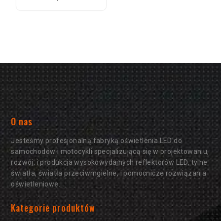
calowy reflektor
motocyklowy
O nas
Jesteśmy profesjonalną fabryką oświetlenia LED do
samochodów i motocykli specjalizującą się w projektowaniu,
rozwój, i produkcja wysokowydajnych reflektorów LED, tylne
światła, światła przeciwmgielne, i pomocnicze rozwiązania
oświetleniowe.
Kategorie produktów