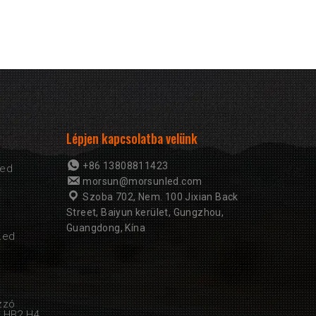
Lépjen kapcsolatba velünk
+86 13808811423
Led
morsun@morsunled.com
Szoba 702, Nem. 100 Jixian Back
Street, Baiyun kerület, Gungzhou,
Guangdong, Kína
Led
zzó
3 HB2 H4