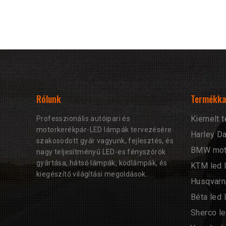
Rólunk
Termékka
Kiemelt 
Professzionális autóipari és
motorkerékpár-LED lámpák tervezésére
Harley D
szakosodott gyár vagyunk, fejlesztés, és
BMW moto
nagy teljesítményű LED-es fényszórók
gyártása, hátsó lámpák, ködlámpák, és
KTM led 
kiegészítő világítási megoldások.
Husqvarn
Béta led
Sherco l