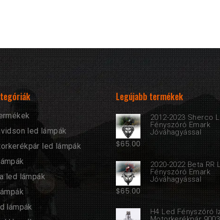
tegóriák
Legújabb termékek
termékek
2012-2023 Sherco 
Fényszóró Emark
avidson led lámpák
Jóváhagyással
$
65.00
rkerékpár led lámpák
lámpák
2020-2022 Beta RR 
Fényszóró Emark
a led lámpák
Jóváhagyással
$
65.00
 lámpák
ed lámpák
H4 Led Fényszóró I
Motorkerékpár 900