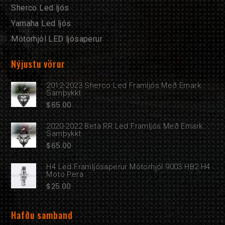
Sherco Led ljós
Yamaha Led ljós
Mótorhjól LED ljósaperur
Nýjustu vörur
2012-2023 Sherco Led Framljós Með Emark
Samþykkt
$
65.00
2020-2022 Beta RR Led Framljós Með Emark
Samþykkt
$
65.00
H4 Led Framljósaperur Mótorhjól 9003 HB2 H4
Moto Pera
$
25.00
Hafðu samband