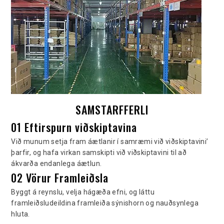
SAMSTARFFERLI
01 Eftirspurn viðskiptavina
Við munum setja fram áætlanir í samræmi við viðskiptavini’
þarfir, og hafa virkan samskipti við viðskiptavini til að
ákvarða endanlega áætlun.
02 Vörur Framleiðsla
Byggt á reynslu, velja hágæða efni, og láttu
framleiðsludeildina framleiða sýnishorn og nauðsynlega
hluta.