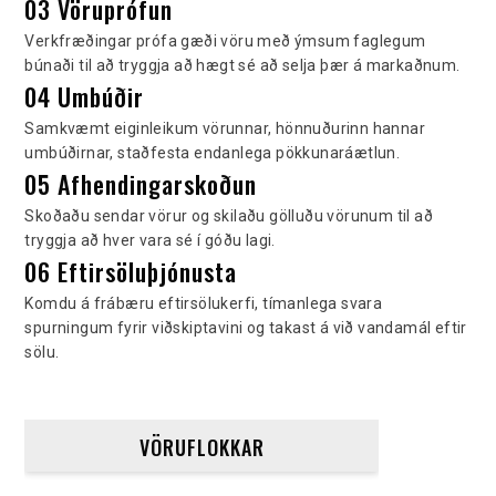
03 Vöruprófun
Verkfræðingar prófa gæði vöru með ýmsum faglegum
búnaði til að tryggja að hægt sé að selja þær á markaðnum.
04 Umbúðir
Samkvæmt eiginleikum vörunnar, hönnuðurinn hannar
umbúðirnar, staðfesta endanlega pökkunaráætlun.
05 Afhendingarskoðun
Skoðaðu sendar vörur og skilaðu gölluðu vörunum til að
tryggja að hver vara sé í góðu lagi.
06 Eftirsöluþjónusta
Komdu á frábæru eftirsölukerfi, tímanlega svara
spurningum fyrir viðskiptavini og takast á við vandamál eftir
sölu.
VÖRUFLOKKAR