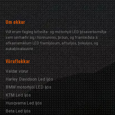
Um okkur
Við erum fagleg bifreiða- og mótorhjól LED ljósaverksmiðja
sem sérhæfir sig í hönnuninni, þróun, og framleiðsla á
afkastamiklum LED framljósum, afturljós, þokuljós, og
aukaljósalausnir.
Vöruflokkar
Valdar vörur
Harley Davidson Led ljós
BMW mótorhjól LED ljós
KTM Led ljós
Husqvarna Led ljós
Beta Led ljós