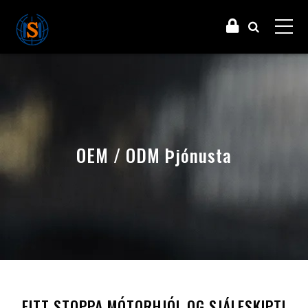
OEM / ODM Þjónusta
EITT STOPPA MÓTORHJÓL OG SJÁLFSKIPTI