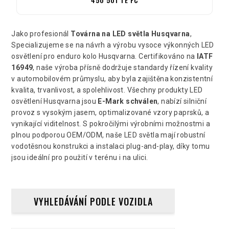
Jako profesionál
Továrna na LED světla Husqvarna
,
Specializujeme se na návrh a výrobu vysoce výkonných LED
osvětlení pro enduro kolo Husqvarna. Certifikováno na
IATF
16949
, naše výroba přísně dodržuje standardy řízení kvality
v automobilovém průmyslu, aby byla zajištěna konzistentní
kvalita, trvanlivost, a spolehlivost. Všechny produkty LED
osvětlení Husqvarna jsou
E-Mark schválen
, nabízí silniční
provoz s vysokým jasem, optimalizované vzory paprsků, a
vynikající viditelnost. S pokročilými výrobními možnostmi a
plnou podporou OEM/ODM, naše LED světla mají robustní
vodotěsnou konstrukci a instalaci plug-and-play, díky tomu
jsou ideální pro použití v terénu i na ulici.
VYHLEDÁVÁNÍ PODLE VOZIDLA