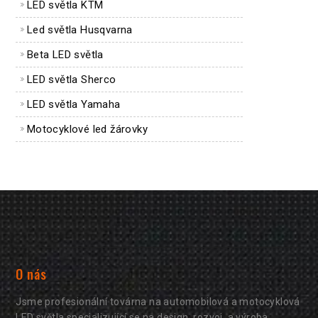
LED světla KTM
Led světla Husqvarna
Beta LED světla
LED světla Sherco
LED světla Yamaha
Motocyklové led žárovky
O nás
Jsme profesionální továrna na automobilová a motocyklová
LED světla specializující se na design, rozvoj, a výroba