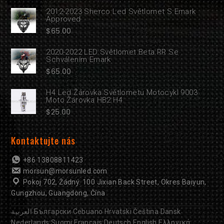
2012-2023 Sherco Led Světlomet S Emark
Approved
$
65.00
2020-2022 LED Světlomet Beta RR Se
Schválením Emark
$
65.00
H4 Led Žárovka Světlometu Motocykl 9003
Moto Žárovka HB2 H4
$
25.00
Kontaktujte nás
+86 13808811423
morsun@morsunled.com
Pokoj 702, Žádný. 100 Jixian Back Street, Okres Baiyun,
Gungzhou, Guangdong, Čína
العربية
Български
Cebuano
Hrvatski
Čeština
Dansk
Nederlands
Suomi
Français
Deutsch
English
Ελληνικά