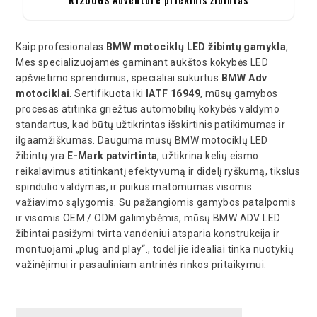
Kaip profesionalas
BMW motociklų LED žibintų gamykla
,
Mes specializuojamės gaminant aukštos kokybės LED
apšvietimo sprendimus, specialiai sukurtus
BMW Adv
motociklai
. Sertifikuota iki
IATF 16949
, mūsų gamybos
procesas atitinka griežtus automobilių kokybės valdymo
standartus, kad būtų užtikrintas išskirtinis patikimumas ir
ilgaamžiškumas. Dauguma mūsų BMW motociklų LED
žibintų yra
E-Mark patvirtinta
, užtikrina kelių eismo
reikalavimus atitinkantį efektyvumą ir didelį ryškumą, tikslus
spindulio valdymas, ir puikus matomumas visomis
važiavimo sąlygomis. Su pažangiomis gamybos patalpomis
ir visomis OEM / ODM galimybėmis, mūsų BMW ADV LED
žibintai pasižymi tvirta vandeniui atsparia konstrukcija ir
montuojami „plug and play“., todėl jie idealiai tinka nuotykių
važinėjimui ir pasauliniam antrinės rinkos pritaikymui.