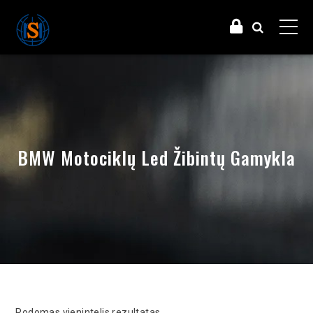
BMW Motociklų Led Žibintų Gamykla
Rodomas vienintelis rezultatas