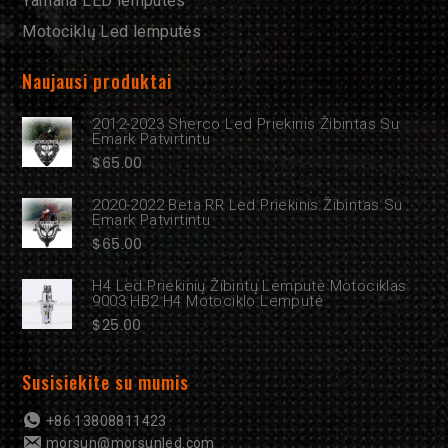
Yamaha LED lemputės
Motociklų Led lemputės
Naujausi produktai
2012-2023 Sherco Led Priekinis Žibintas Su
Emark Patvirtintu
$
65.00
2020-2022 Beta RR Led Priekinis Žibintas Su
Emark Patvirtintu
$
65.00
H4 Led Priekinių Žibintų Lemputė Motociklas
9003 HB2 H4 Motociklo Lemputė
$
25.00
Susisiekite su mumis
+86 13808811423
morsun@morsunled.com