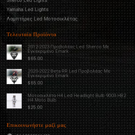
Sherco Led Lights
Yamaha Led Lights
Λαμπτήρες Led Μοτοσικλέτας
Τελευταία Προϊόντα
2012-2023 Προβολέας Led Sherco Με
Εγκεκριμένο Emark
$
65.00
2020-2022 Beta RR Led Προβολέας Με
Εγκεκριμένο Emark
$
65.00
Μοτοσικλέτα H4 Led Headlight Bulb 9003 HB2
H4 Moto Bulb
$
25.00
Επικοινωνήστε μαζί μας