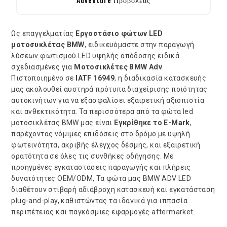
Ως επαγγελματίας
Εργοστάσιο φώτων LED
μοτοσυκλέτας BMW
, ειδικευόμαστε στην παραγωγή
λύσεων φωτισμού LED υψηλής απόδοσης ειδικά
σχεδιασμένες για
Μοτοσικλέτες BMW Adv
.
Πιστοποιημένο σε
IATF 16949
, η διαδικασία κατασκευής
μας ακολουθεί αυστηρά πρότυπα διαχείρισης ποιότητας
αυτοκινήτων για να εξασφαλίσει εξαιρετική αξιοπιστία
και ανθεκτικότητα. Τα περισσότερα από τα φώτα led
μοτοσικλέτας BMW μας είναι
Εγκρίθηκε το E-Mark
,
παρέχοντας νόμιμες επιδόσεις στο δρόμο με υψηλή
φωτεινότητα, ακριβής έλεγχος δέσμης, και εξαιρετική
ορατότητα σε όλες τις συνθήκες οδήγησης. Με
προηγμένες εγκαταστάσεις παραγωγής και πλήρεις
δυνατότητες OEM/ODM, Τα φώτα μας BMW ADV LED
διαθέτουν στιβαρή αδιάβροχη κατασκευή και εγκατάσταση
plug-and-play, καθιστώντας τα ιδανικά για ιππασία
περιπέτειας και παγκόσμιες εφαρμογές aftermarket.