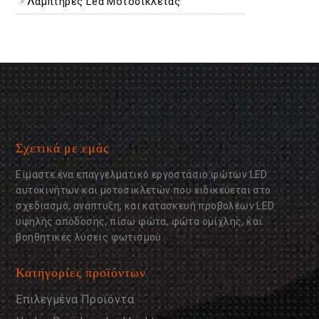
Λαμπτήρες Led Μοτοσικλέτας
Σχετικά με εμάς
Είμαστε ένα επαγγελματικό εργοστάσιο φώτων LED
αυτοκινήτων και μοτοσικλετών που ειδικεύεται στο
σχεδιασμό, ανάπτυξη, και κατασκευή προβολέων LED
υψηλής απόδοσης, πίσω φώτα, φώτα ομίχλης, και
βοηθητικές λύσεις φωτισμού.
Κατηγορίες προϊόντων
Επιλεγμένα Προϊόντα