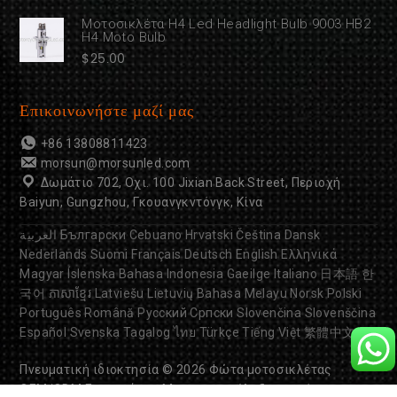
Μοτοσικλέτα H4 Led Headlight Bulb 9003 HB2
H4 Moto Bulb
$
25.00
Επικοινωνήστε μαζί μας
+86 13808811423
morsun@morsunled.com
Δωμάτιο 702, Οχι. 100 Jixian Back Street, Περιοχή
Baiyun, Gungzhou, Γκουανγκντόνγκ, Κίνα
العربية
Български
Cebuano
Hrvatski
Čeština
Dansk
Nederlands
Suomi
Français
Deutsch
English
Ελληνικά
Magyar
Íslenska
Bahasa Indonesia
Gaeilge
Italiano
日本語
한
국어
ភាសាខ្មែរ
Latviešu
Lietuvių
Bahasa Melayu
Norsk
Polski
Português
Română
Русский
Српски
Slovenčina
Slovenščina
Español
Svenska
Tagalog
ไทย
Türkçe
Tiếng Việt
繁體中文
Πνευματική ιδιοκτησία © 2026
Φώτα μοτοσικλέτας
OEM/ODM
Εργοστάσιο. Με την επιφύλαξη παντός