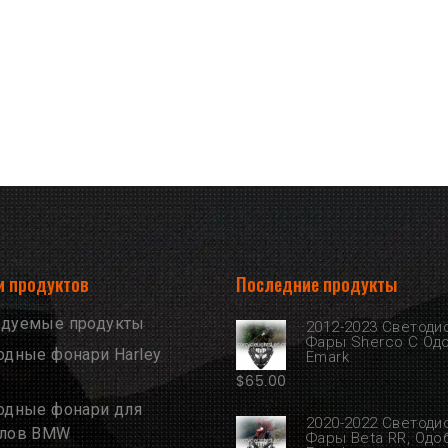
и продуктов
Последние продукты
дуемые продукты
2012-2023 Светоди
Фары Sherco С Од
одные фонари Harley
Emark
$
65.00
одные фонари для
2020-2022 Светоди
клов BMW
Фары Beta RR, Од