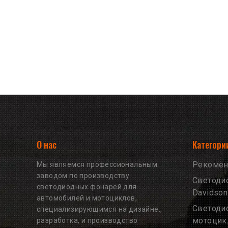
О нас
Категори
Рекомен
Мы являемся профессиональным
заводом по производству
Светоди
светодиодных фонарей для
Davidson
автомобилей и мотоциклов,
Светоди
специализирующимся на дизайне.,
мотоци
разработка, и производство