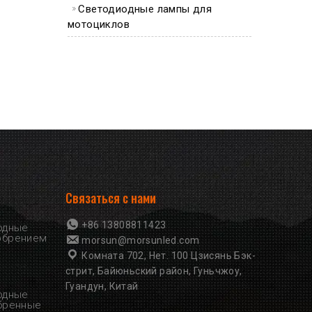
Светодиодные лампы для
мотоциклов
Связаться с нами
+86 13808811423
одные
обрением
morsun@morsunled.com
Комната 702, Нет. 100 Цзисянь Бэк-
стрит, Байюньский район, Гуньчжоу,
Гуандун, Китай
одные
обренные