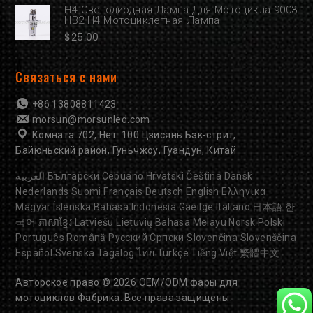
H4 Светодиодная Лампа Для Мотоцикла 9003
HB2 H4 Мотоциклетная Лампа
$
25.00
Связаться с нами
+86 13808811423
morsun@morsunled.com
Комната 702, Нет. 100 Цзисянь Бэк-стрит,
Байюньский район, Гуньчжоу, Гуандун, Китай
العربية
Български
Cebuano
Hrvatski
Čeština
Dansk
Nederlands
Suomi
Français
Deutsch
English
Ελληνικά
Magyar
Íslenska
Bahasa Indonesia
Gaeilge
Italiano
日本語
한
국어
ភាសាខ្មែរ
Latviešu
Lietuvių
Bahasa Melayu
Norsk
Polski
Português
Română
Русский
Српски
Slovenčina
Slovenščina
Español
Svenska
Tagalog
ไทย
Türkçe
Tiếng Việt
繁體中文
Авторское право © 2026
OEM/ODM фары для
мотоциклов
Фабрика. Все права защищены.