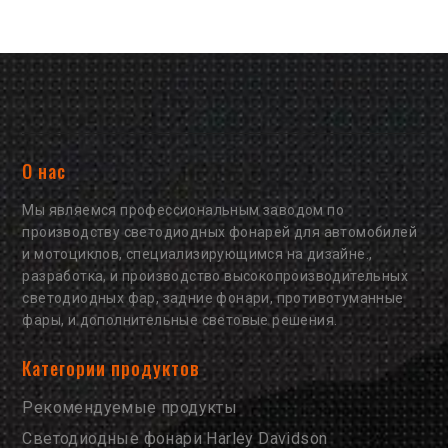
О нас
Мы являемся профессиональным заводом по
производству светодиодных фонарей для автомобилей
и мотоциклов, специализирующимся на дизайне.,
разработка, и производство высокопроизводительных
светодиодных фар, задние фонари, противотуманные
фары, и дополнительные световые решения.
Категории продуктов
Рекомендуемые продукты
Светодиодные фонари Harley Davidson