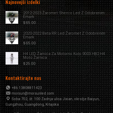
Najnovejši izdelki
2012-2023 Žaromet Sherco Led Z Odobrenim
Emark
$
65.00
2020-2022 Beta RR Led Žaromet Z Odobrenim
Emark
$
65.00
H4 LED Žarnica Za Motorno Kolo 9003 HB2 H4
Moto Žarnica
$
25.00
Kontaktirajte nas
+86 13808811423
morsun@morsunled.com
Soba 702, št. 100 Zadnja ulica Jixian, okrožje Baiyun,
Gungzhou, Guangdong, Kitajska