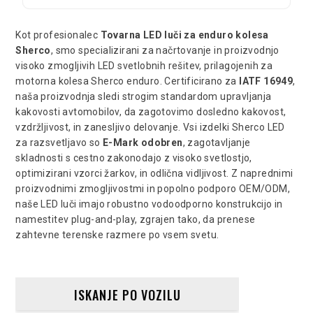
Kot profesionalec
Tovarna LED luči za enduro kolesa
Sherco
, smo specializirani za načrtovanje in proizvodnjo
visoko zmogljivih LED svetlobnih rešitev, prilagojenih za
motorna kolesa Sherco enduro. Certificirano za
IATF 16949
,
naša proizvodnja sledi strogim standardom upravljanja
kakovosti avtomobilov, da zagotovimo dosledno kakovost,
vzdržljivost, in zanesljivo delovanje. Vsi izdelki Sherco LED
za razsvetljavo so
E-Mark odobren
, zagotavljanje
skladnosti s cestno zakonodajo z visoko svetlostjo,
optimizirani vzorci žarkov, in odlična vidljivost. Z naprednimi
proizvodnimi zmogljivostmi in popolno podporo OEM/ODM,
naše LED luči imajo robustno vodoodporno konstrukcijo in
namestitev plug-and-play, zgrajen tako, da prenese
zahtevne terenske razmere po vsem svetu.
ISKANJE PO VOZILU