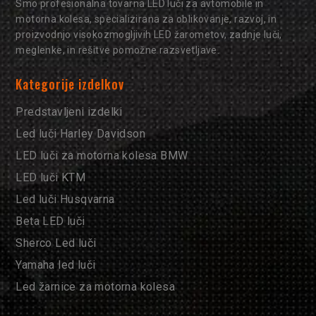
Smo profesionalna tovarna LED luči za avtomobile in
motorna kolesa, specializirana za oblikovanje, razvoj, in
proizvodnjo visokozmogljivih LED žarometov, zadnje luči,
meglenke, in rešitve pomožne razsvetljave.
Kategorije izdelkov
Predstavljeni izdelki
Led luči Harley Davidson
LED luči za motorna kolesa BMW
LED luči KTM
Led luči Husqvarna
Beta LED luči
Sherco Led luči
Yamaha led luči
Led žarnice za motorna kolesa