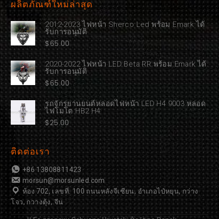
ผลิตภัณฑ์ใหม่ล่าสุด
2012-2023 ไฟหน้า Sherco Led พร้อม Emark ได้
รับการอนุมัติ
$
65.00
2020-2022 ไฟหน้า LED Beta RR พร้อม Emark ได้
รับการอนุมัติ
$
65.00
รถจักรยานยนต์หลอดไฟหน้า LED H4 9003 หลอด
ไฟโมโต HB2 H4
$
25.00
ติดต่อเรา
+86 13808811423
morsun@morsunled.com
ห้อง 702, เลขที่. 100 ถนนหลังจีเซียน, อำเภอไป๋หยุน, กว่าง
โจว, กวางตุ้ง, จีน