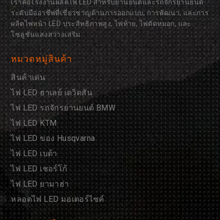
เราคือโรงงานผลิตไฟ LED สำหรับยานยนต์และรถจักรยานยนต์
ระดับมืออาชีพที่เชี่ยวชาญด้านการออกแบบ, การพัฒนา, และการ
ผลิตไฟหน้า LED ประสิทธิภาพสูง, ไฟท้าย, ไฟตัดหมอก, และ
โซลูชั่นแสงสว่างเสริม.
หมวดหมู่สินค้า
สินค้าเด่น
ไฟ LED ฮาเลย์ เดวิดสัน
ไฟ LED รถจักรยานยนต์ BMW
ไฟ LED KTM
ไฟ LED ของ Husqvarna
ไฟ LED เบต้า
ไฟ LED เชอร์โก้
ไฟ LED ยามาฮ่า
หลอดไฟ LED มอเตอร์ไซค์