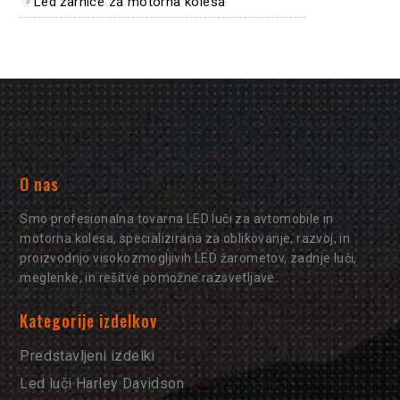
Led žarnice za motorna kolesa
O nas
Smo profesionalna tovarna LED luči za avtomobile in
motorna kolesa, specializirana za oblikovanje, razvoj, in
proizvodnjo visokozmogljivih LED žarometov, zadnje luči,
meglenke, in rešitve pomožne razsvetljave.
Kategorije izdelkov
Predstavljeni izdelki
Led luči Harley Davidson