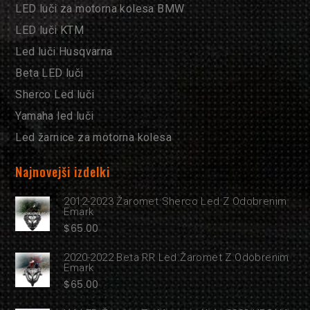
LED luči za motorna kolesa BMW
LED luči KTM
Led luči Husqvarna
Beta LED luči
Sherco Led luči
Yamaha led luči
Led žarnice za motorna kolesa
Najnovejši izdelki
2012-2023 Žaromet Sherco Led Z Odobrenim
Emark
$
65.00
2020-2022 Beta RR Led Žaromet Z Odobrenim
Emark
$
65.00