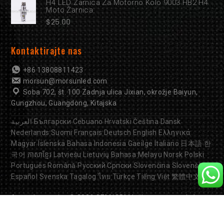
H4 LED Žarnica Za Motorno Kolo 9003 HB2 H4
Moto Žarnica
$
25.00
Kontaktirajte nas
+86 13808811423
morsun@morsunled.com
Soba 702, št. 100 Zadnja ulica Jixian, okrožje Baiyun,
Gungzhou, Guangdong, Kitajska
العربية
Български
Cebuano
Hrvatski
Čeština
Dansk
Nederlands
Suomi
Français
Deutsch
English
Ελληνικά
Magyar
Íslenska
Bahasa Indonesia
Gaeilge
Italiano
日本語
한
국어
ភាសាខ្មែរ
Latviešu
Lietuvių
Bahasa Melayu
Norsk
Polski
Português
Română
Русский
Српски
Slovenčina
Slovenščina
Español
Svenska
Tagalog
ไทย
Türkçe
Tiếng Việt
繁體中文
Avtorske pravice © 2026
OEM/ODM luči za motorna kolesa
Tovarna. Vse pravice pridržane.