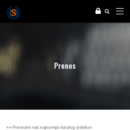
Prenos
>>
Prenesite naš najnovejši katalog izdelkov