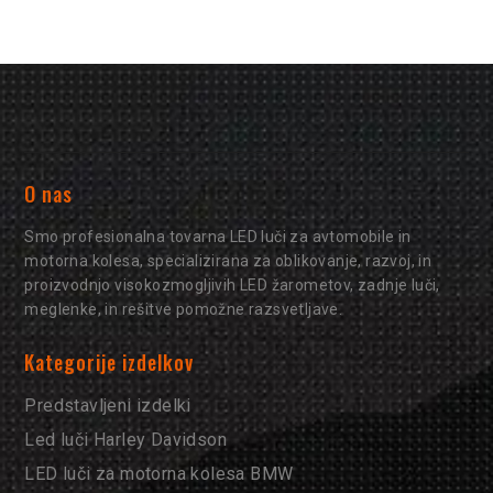
O nas
Smo profesionalna tovarna LED luči za avtomobile in
motorna kolesa, specializirana za oblikovanje, razvoj, in
proizvodnjo visokozmogljivih LED žarometov, zadnje luči,
meglenke, in rešitve pomožne razsvetljave.
Kategorije izdelkov
Predstavljeni izdelki
Led luči Harley Davidson
LED luči za motorna kolesa BMW