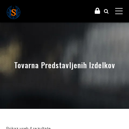
Tovarna Predstavljenih Izdelkov
Razvrščeno po najnovejšem
Prikaz vseh 4 rezultate