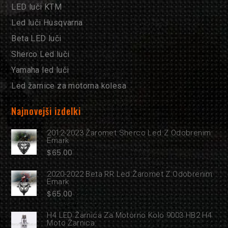
LED luči KTM
Led luči Husqvarna
Beta LED luči
Sherco Led luči
Yamaha led luči
Led žarnice za motorna kolesa
Najnovejši izdelki
2012-2023 Žaromet Sherco Led Z Odobrenim
Emark
$
65.00
2020-2022 Beta RR Led Žaromet Z Odobrenim
Emark
$
65.00
H4 LED Žarnica Za Motorno Kolo 9003 HB2 H4
Moto Žarnica