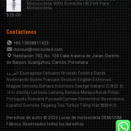
Motocicleta 9003 Bombilla HB2 H4 Para
Motocicleta
$
25.00
Contáctenos
+86 13808811423
morsun@morsunled.com
Habitación 702, No. 100 Calle trasera de Jixian, Distrito
de Baiyun, Guangzhou, Cantón, Porcelana
العربية
Български
Cebuano
Hrvatski
Čeština
Dansk
Nederlands
Suomi
Français
Deutsch
English
Ελληνικά
Magyar
Íslenska
Bahasa Indonesia
Gaeilge
Italiano
日本語
한
국어
ភាសាខ្មែរ
Latviešu
Lietuvių
Bahasa Melayu
Norsk
Polski
Português
Română
Русский
Српски
Slovenčina
Slovenščina
Español
Svenska
Tagalog
ไทย
Türkçe
Tiếng Việt
繁體中文
Derechos de autor © 2026
Luces de motocicleta OEM/ODM
Fábrica. Reservados todos los derechos.