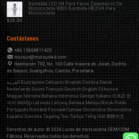
Bombilla LED H4 Para Faros Delanteros De
Motocicleta 9003 Bombilla HB2 H4 Para
Motocicleta
$
25.00
Contáctenos
+86 13808811423
morsun@morsunled.com
Habitación 702, No. 100 Calle trasera de Jixian, Distrito
de Baiyun, Guangzhou, Cantón, Porcelana
العربية
Български
Cebuano
Hrvatski
Čeština
Dansk
Nederlands
Suomi
Français
Deutsch
English
Ελληνικά
Magyar
Íslenska
Bahasa Indonesia
Gaeilge
Italiano
日本語
한
국어
ភាសាខ្មែរ
Latviešu
Lietuvių
Bahasa Melayu
Norsk
Polski
Português
Română
Русский
Српски
Slovenčina
Slovenščina
Español
Svenska
Tagalog
ไทย
Türkçe
Tiếng Việt
繁體中文
Derechos de autor © 2026
Luces de motocicleta OEM/ODM
Fábrica. Reservados todos los derechos.