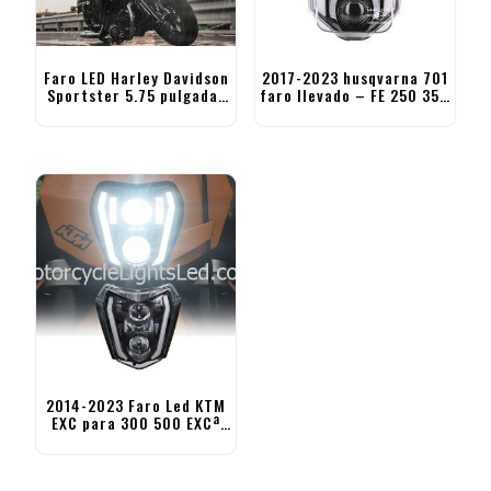
Faro LED Harley Davidson
2017-2023 husqvarna 701
Sportster 5.75 pulgadas
faro llevado – FE 250 350
faro de la motocicleta
450 501 TE FC
2014-2023 Faro Led KTM
EXC para 300 500 EXCª
350 EXC-F 250 XCF-W