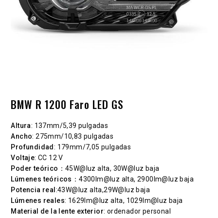
BMW R 1200 Faro LED GS
Altura
: 137mm/5,39 pulgadas
Ancho
: 275mm/10,83 pulgadas
Profundidad
: 179mm/7,05 pulgadas
Voltaje
: CC 12 V
Poder teórico
：45W@luz alta, 30W@luz baja
Lúmenes teóricos
：4300lm@luz alta, 2900lm@luz baja
Potencia real
:43W@luz alta,29W@luz baja
Lúmenes reales
: 1629lm@luz alta, 1029lm@luz baja
Material de la lente exterior
: ordenador personal