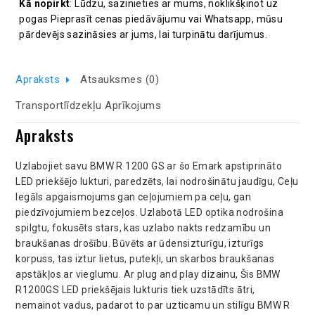
Kā nopirkt
: Lūdzu, sazinieties ar mums, noklikšķinot uz
pogas Pieprasīt cenas piedāvājumu vai Whatsapp, mūsu
pārdevējs sazināsies ar jums, lai turpinātu darījumus.
Apraksts
Atsauksmes (0)
Transportlīdzekļu Aprīkojums
Apraksts
Uzlabojiet savu BMW R 1200 GS ar šo Emark apstiprināto
LED priekšējo lukturi, paredzēts, lai nodrošinātu jaudīgu, Ceļu
legāls apgaismojums gan ceļojumiem pa ceļu, gan
piedzīvojumiem bezceļos. Uzlabotā LED optika nodrošina
spilgtu, fokusēts stars, kas uzlabo nakts redzamību un
braukšanas drošību. Būvēts ar ūdensizturīgu, izturīgs
korpuss, tas iztur lietus, putekļi, un skarbos braukšanas
apstākļos ar vieglumu. Ar plug and play dizainu, Šis BMW
R1200GS LED priekšējais lukturis tiek uzstādīts ātri,
nemainot vadus, padarot to par uzticamu un stilīgu BMW R