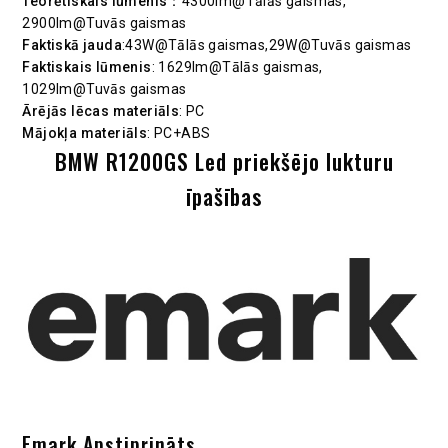
Teorētiskais lūmenis
：4300lm@Tālās gaismas,
2900lm@Tuvās gaismas
Faktiskā jauda
:43W@Tālās gaismas,29W@Tuvās gaismas
Faktiskais lūmenis
: 1629lm@Tālās gaismas,
1029lm@Tuvās gaismas
Ārējās lēcas materiāls
: PC
Mājokļa materiāls
: PC+ABS
BMW R1200GS Led priekšējo lukturu
īpašības
Emark Apstiprināts