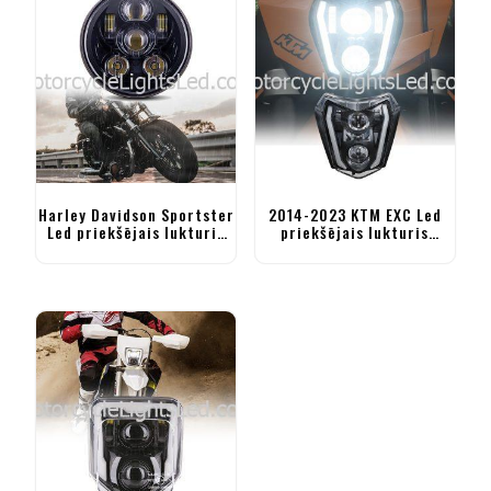
Harley Davidson Sportster
2014-2023 KTM EXC Led
Led priekšējais lukturis
priekšējais lukturis
5.75 collu motocikla
priekš 300 500 EXC 350
priekšējais lukturis
EXC-F 250 XCF-W