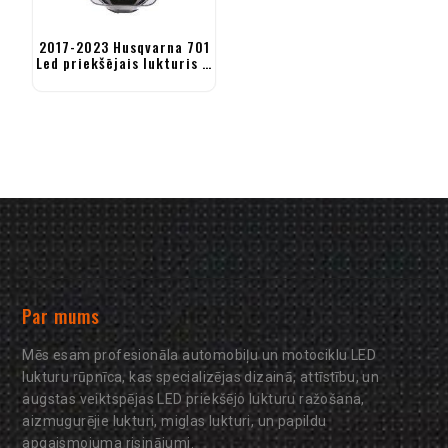
2017-2023 Husqvarna 701
Led priekšējais lukturis –
FE 250 350 450 501 TE FC
Par mums
Mēs esam profesionāla automobiļu un motociklu LED
lukturu rūpnīca, kas specializējas dizainā, attīstību, un
augstas veiktspējas LED priekšējo lukturu ražošana,
aizmugurējie lukturi, miglas lukturi, un papildu
apgaismojuma risinājumi.