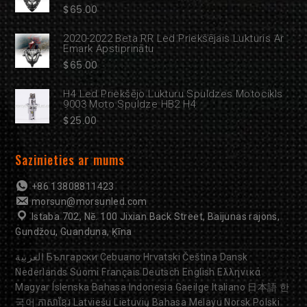
$
65.00
2020-2022 Beta RR Led Priekšējais Lukturis Ar
Emark Apstiprinātu
$
65.00
H4 Led Priekšējo Lukturu Spuldzes Motocikls
9003 Moto Spuldze HB2 H4
$
25.00
Sazinieties ar mums
+86 13808811423
morsun@morsunled.com
Istaba 702, Nē. 100 Jixian Back Street, Baijunas rajons,
Gundžou, Guanduna, Ķīna
العربية
Български
Cebuano
Hrvatski
Čeština
Dansk
Nederlands
Suomi
Français
Deutsch
English
Ελληνικά
Magyar
Íslenska
Bahasa Indonesia
Gaeilge
Italiano
日本語
한
국어
ភាសាខ្មែរ
Latviešu
Lietuvių
Bahasa Melayu
Norsk
Polski