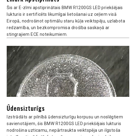
Šis ar E-zīmi apstiprinātais BMW R1200GS LED priekšējais
lukturis ir sertificēts likumīgai lietošanai uz ceļiem visā
Eiropā, nodrošinot optimālu staru kūļa veiktspēju, uzlabota
redzamība, un bezkompromisa drošība saskaņā ar
stingrajiem ECE noteikumiem.
Ūdensizturīgs
Izstrādāts ar pilnībā ūdensizturīgu korpusu un noslēgtiem
savienotājiem, šis BMW R1200GS LED priekšējais lukturis
nodrošina uzticamu, nepārtraukta veiktspēja un ilgstoša