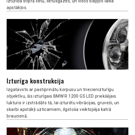
izturība stiprā lietū, lietusgāzes, un visos slapjos laika
apstākļos.
Izturīga konstrukcija
Izgatavots ar pastiprinātu korpusu un triecienizturīgu
objektīvu, šis izturīgais BMW R 1200 GS LED priekšējais
lukturis ir izstrādāts tā, lai izturētu vibrācijas, gruveši, un
skarbi apstākļi uzticamiem, ilgstoša veiktspēja katrā
braucienā.