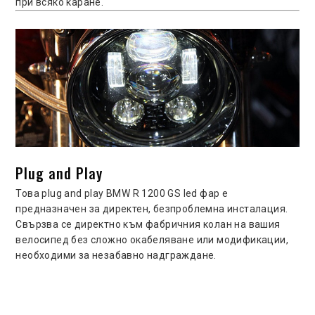
при всяко каране.
Plug and Play
Това plug and play BMW R 1200 GS led фар е
предназначен за директен, безпроблемна инсталация.
Свързва се директно към фабричния колан на вашия
велосипед без сложно окабеляване или модификации,
необходими за незабавно надграждане.