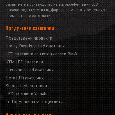
развитие, и производство на високоефективни LED
фарове, задни светлини, фарове за мъгла, и решения за
спомагателно осветление.
Продуктови категории
Представени продукти
Harley Davidson Led светлини
LED светлини за мотоциклети BMW
KTM LED светлини
Husqvarna Led светлини
Бета LED светлини
Sherco Led светлини
LED светлини Yamaha
Led крушки за мотоциклети
Най-новите продукти