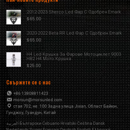
2012-2023 Sherco Led Фар С Одобрен Emark
$
65.00
2020-2022 Beta RR Led Фар С Одобрен Emark
$
65.00
H4 Led Крушка За Фарове Мотоциклет 9003
HB2 H4 Мото Крушка
$
25.00
Свържете се с нас
+86 13808811423
morsun@morsunled.com
стая 702, не. 100 Задна улица Jixian, Област Байюн,
Гунджоу, Гуандун, Китай
العربية
Български
Cebuano
Hrvatski
Čeština
Dansk
Nederlands
Suomi
Français
Deutsch
English
Ελληνικά