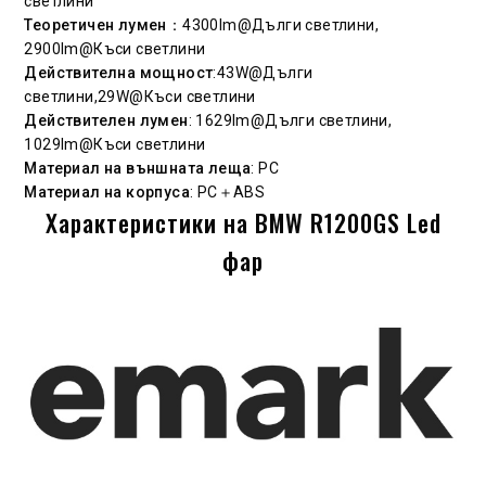
светлини
Теоретичен лумен
：4300lm@Дълги светлини,
2900lm@Къси светлини
Действителна мощност
:43W@Дълги
светлини,29W@Къси светлини
Действителен лумен
: 1629lm@Дълги светлини,
1029lm@Къси светлини
Материал на външната леща
: PC
Материал на корпуса
: PC＋ABS
Характеристики на BMW R1200GS Led
фар