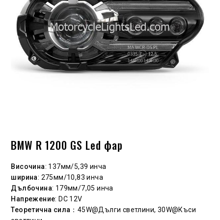
BMW R 1200 GS Led фар
Височина
: 137мм/5,39 инча
ширина
: 275мм/10,83 инча
Дълбочина
: 179мм/7,05 инча
Напрежение
: DC 12V
Теоретична сила
：45W@Дълги светлини, 30W@Къси