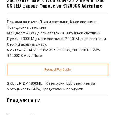
GS LED фарове Фарове за R1200GS Adventure
Режими на лъча
: Дълги светлини, Къси светлини,
Позиционна светлина
Мощност
: 45W Дълги светлини, 30W Къси светлини
Лумен
: 4300LM дълги светлини, 2900LM къси светлини
Сертификация
: Емарк
монтаж
: 2004-2012 BMW R 1200 GS, 2005-2013 BMW
R1200GS Adventure
SKU:
LF-DM4800HU
Категории:
LED светлини за
мотоциклети BMW
,
Представени продукти
Споделяне на