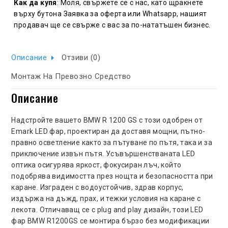
Как да купя
: Моля, свържете се с нас, като щракнете
върху бутона Заявка за оферта или Whatsapp, нашият
продавач ще се свърже с вас за по-нататъшен бизнес.
Описание
Отзиви (0)
Монтаж На Превозно Средство
Описание
Надстройте вашето BMW R 1200 GS с този одобрен от
Emark LED фар, проектиран да доставя мощни, пътно-
правно осветление както за пътуване по пътя, така и за
приключение извън пътя. Усъвършенстваната LED
оптика осигурява яркост, фокусиран лъч, който
подобрява видимостта през нощта и безопасността при
каране. Изграден с водоустойчив, здрав корпус,
издържа на дъжд, прах, и тежки условия на каране с
лекота. Отличаващ се с plug and play дизайн, този LED
фар BMW R1200GS се монтира бързо без модификации