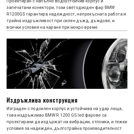
Проектиран с напълно водоустойчив корпус и
запечатани конектори, този светодиоден фар BMW
R1200GS гарантира надеждност, непрекъсната работа и
трайна издръжливост при силен дъжд, дъждове, и
всички условия на каране при мокро време.
Издръжлива конструкция
Изграден с подсилен корпус и устойчива на удар леща,
това издръжливо BMW R 1200 GS led фарове са
проектирани да издържат на вибрации, отломки, и тежки
условия за надежден, дълготрайна производителност