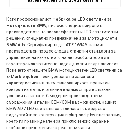
Като професионалист
Фабрика за LED светлини за
мотоциклети BMW
, ние сме специализирани в
производството на високоефективни LED осветителни
решения, специално предназначени за
Мотоциклети
BMW Adv
. Сертифициран до
IATF 16949
, нашият
производствен процес следва стриктни стандарти за
управление на качеството на автомобилите, за да
гарантира изключителна надеждност и издръжливост.
Повечето от нашите BMW мотоциклетни LED светлини са
E-Mark одобрен
, осигуряване на законови
характеристики на пътя с висока яркост, прецизен
контрол на лъча, и отлична видимост при всякакви
условия на каране. С модерни производствени
съоръжения и пълни OEM/ODM възможности, нашите
BMW ADV LED светлини се отличават със здрава
водоустойчива конструкция и plug-and-play инсталация,
което ги прави идеални за приключенско каране и
глобални приложения за резервни части.