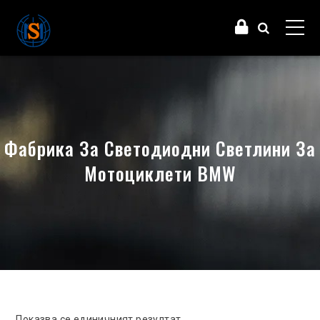
Фабрика За Светодиодни Светлини За
Мотоциклети BMW
Показва се единичният резултат