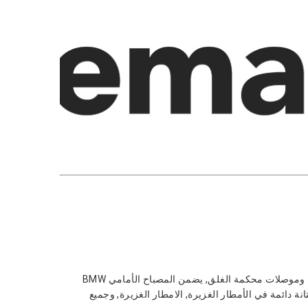
تم تصميمه بغطاء مقاوم للماء بالكامل وموصلات محكمة الغلق, يضمن المصباح الأمامي BMW
 ومتانة دائمة في الأمطار الغزيرة, الامطار الغزيرة, وجميع