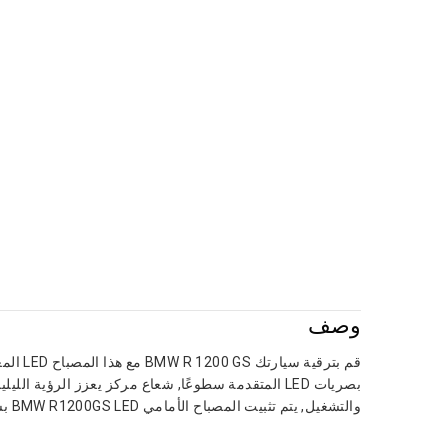
وصف
بصريات LED المتقدمة سطوعًا, شعاع مركز يعزز الرؤ
والتشغيل, يتم تثبيت المصباح الأمامي BMW R1200GS LED بسرعة دون تعديلات الأسلاك, مما يجعلها ترقية موثوقة وأنيقة لسيارة BMW R 1200 راكبين جي اس.