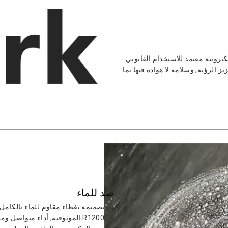
تمد من العلامة الإلكترونية معتمد للاستخدام القانوني
ز الرؤية, وسلامة لا هوادة فيها بما
ضد للماء
R1200GS الموثوقية, أداء متواصل