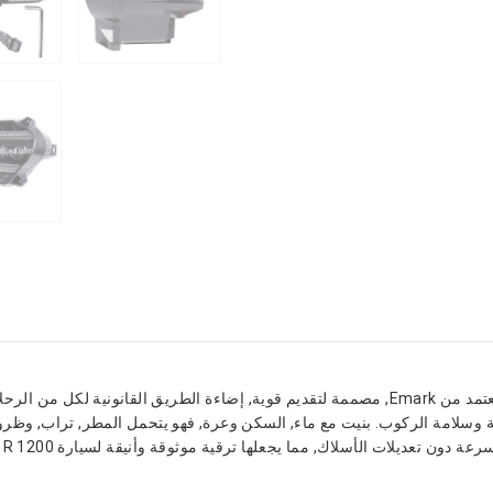
قم بترقية سيارتك BMW R 1200 GS مع هذا المصباح LED المعتمد من Emark, مصممة لتقديم قوية, 
ية الليلية وسلامة الركوب. بنيت مع ماء, السكن وعرة, فهو يتحمل المطر, تراب, 