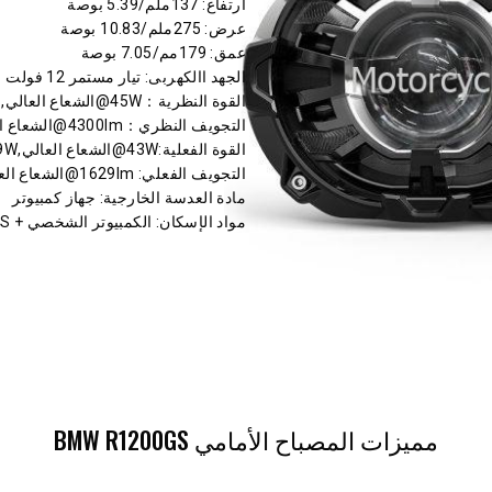
ارتفاع
: 137ملم/5.39 بوصة
عرض
: 275ملم/10.83 بوصة
عمق
: 179مم/7.05 بوصة
الجهد االكهربى
: تيار مستمر 12 فولت
القوة النظرية
：45W@الشعاع العالي, 30W@ شعاع منخفض
التجويف النظري
：4300lm@الشعاع العالي, 2900lm@شعاع منخفض
القوة الفعلية
:43W@الشعاع العالي,29W@ شعاع منخفض
التجويف الفعلي
: 1629lm@الشعاع العالي, 1029lm@شعاع منخفض
مادة العدسة الخارجية
: جهاز كمبيوتر
مواد الإسكان
: الكمبيوتر الشخصي + ABS
مميزات المصباح الأمامي BMW R1200GS