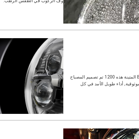
ظروف الركوب في الطقس الرطب.
مصممة بغطاء معزز وعدسة مقاومة للصدمات, سيارة BMW R المتينة هذه 1200 تم تصميم المصباح
ية للموثوقية, أداء طويل الأمد في كل