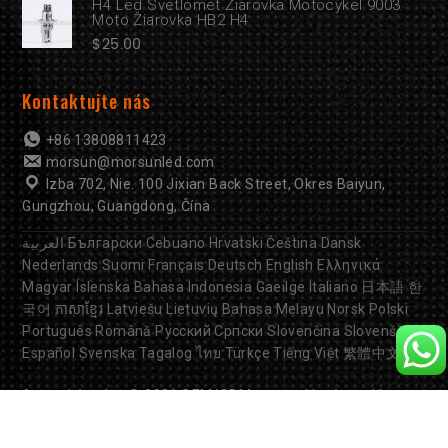
H4 Led Svetlomet Žiarovka Motocykel 9003
Moto Žiarovka HB2 H4
$
25.00
Kontaktujte nás
+86 13808811423
morsun@morsunled.com
Izba 702, Nie. 100 Jixian Back Street, Okres Baiyun,
Gungzhou, Guangdong, Čína
العربية
Български
Cebuano
Hrvatski
Čeština
Dansk
Nederlands
Suomi
Français
Deutsch
English
Ελληνικά
Magyar
Íslenska
Bahasa Indonesia
Gaeilge
Italiano
日本語
한
국어
ភាសាខ្មែរ
Latviešu
Lietuvių
Bahasa Melayu
Norsk
Polski
Português
Română
Русский
Српски
Slovenčina
Slovenščina
Español
Svenska
Tagalog
ไทย
Türkçe
Tiếng Việt
繁體中文
Autorské práva © 2026
OEM/ODM motocyklové svetlá
Fabrika. Všetky práva vyhradené.