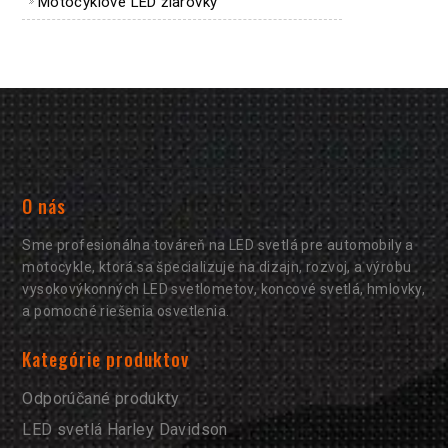
Motocyklové LED žiarovky
O nás
Sme profesionálna továreň na LED svetlá pre automobily a
motocykle, ktorá sa špecializuje na dizajn, rozvoj, a výrobu
vysokovýkonných LED svetlometov, koncové svetlá, hmlovky,
a pomocné riešenia osvetlenia.
Kategórie produktov
Odporúčané produkty
LED svetlá Harley Davidson