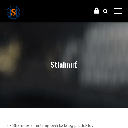
Stiahnuť
>>
Stiahnite si náš najnovší katalóg produktov