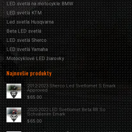
LED svetlá na motocykle BMW
LED svetlá KTM
Led svetla Husqvarna
Beta LED svetlá
LED svetlá Sherco
LED svetlá Yamaha
Motocyklové LED žiarovky
Najnovšie produkty
2012-2023 Sherco Led Svetlomet S Emark
Approved
$
65.00
2020-2022 LED Svetlomet Beta RR So
Schválením Emark
$
65.00