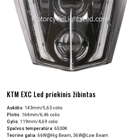
KTM EXC Led priekinis žibintas
Aukštis
: 143mm/5,63 colio
Plotis
: 164mm/6,46 colio
Gylis
: 119mm/4,69 colio
Spalvos temperatūra
: 6500K
Teorinė galia
: 66W@Hig Beam, 36W@Low Beam