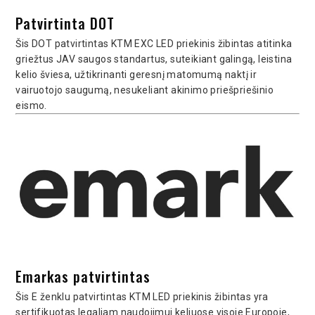
Patvirtinta DOT
Šis DOT patvirtintas KTM EXC LED priekinis žibintas atitinka
griežtus JAV saugos standartus, suteikiant galingą, leistina
kelio šviesa, užtikrinanti geresnį matomumą naktį ir
vairuotojo saugumą, nesukeliant akinimo priešpriešinio
eismo.
Emarkas patvirtintas
Šis E ženklu patvirtintas KTM LED priekinis žibintas yra
sertifikuotas legaliam naudojimui keliuose visoje Europoje,