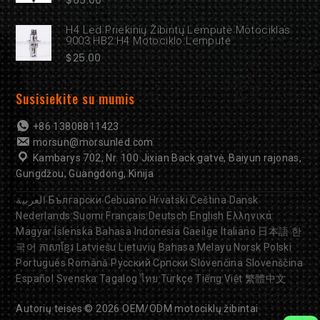
$
65.00
H4 Led Priekinių Žibintų Lemputė Motociklas
9003 HB2 H4 Motociklo Lemputė
$
25.00
Susisiekite su mumis
+86 13808811423
morsun@morsunled.com
Kambarys 702, Nr. 100 Jixian Back gatvė, Baiyun rajonas,
Gungdžou, Guangdong, Kinija
العربية
Български
Cebuano
Hrvatski
Čeština
Dansk
Nederlands
Suomi
Français
Deutsch
English
Ελληνικά
Magyar
Íslenska
Bahasa Indonesia
Gaeilge
Italiano
日本語
한
국어
ភាសាខ្មែរ
Latviešu
Lietuvių
Bahasa Melayu
Norsk
Polski
Português
Română
Русский
Српски
Slovenčina
Slovenščina
Español
Svenska
Tagalog
ไทย
Türkçe
Tiếng Việt
繁體中文
Autorių teisės © 2026
OEM/ODM motociklų žibintai