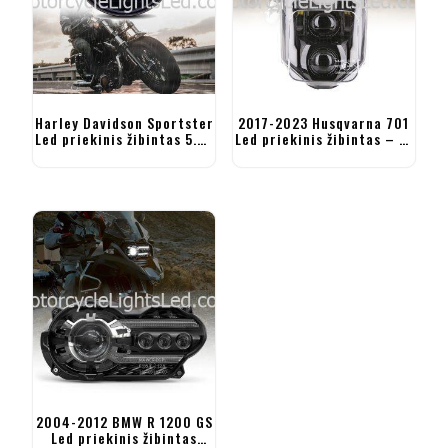
Harley Davidson Sportster
2017-2023 Husqvarna 701
Led priekinis žibintas 5.75
Led priekinis žibintas – FE
colių motociklo priekinis
250 350 450 501 TE FC
žibintas
2004-2012 BMW R 1200 GS
Led priekinis žibintas