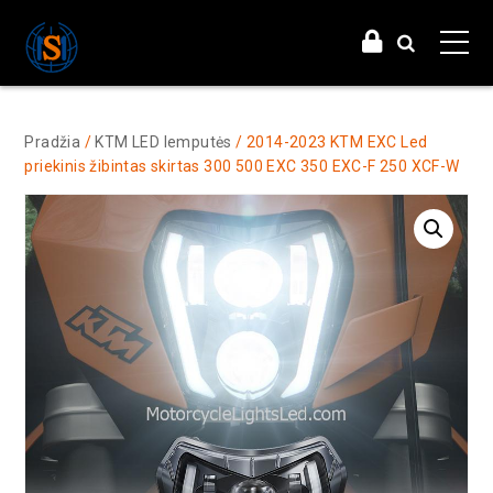
Pradžia
/
KTM LED lemputės
/ 2014-2023 KTM EXC Led
priekinis žibintas skirtas 300 500 EXC 350 EXC-F 250 XCF-W