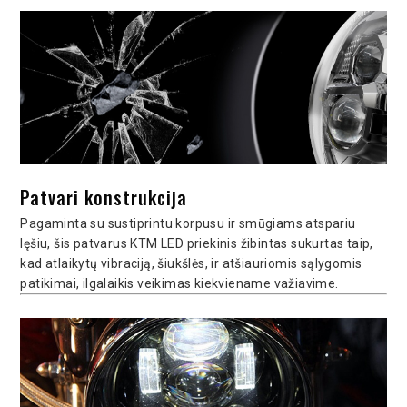
Patvari konstrukcija
Pagaminta su sustiprintu korpusu ir smūgiams atspariu
lęšiu, šis patvarus KTM LED priekinis žibintas sukurtas taip,
kad atlaikytų vibraciją, šiukšlės, ir atšiauriomis sąlygomis
patikimai, ilgalaikis veikimas kiekviename važiavime.