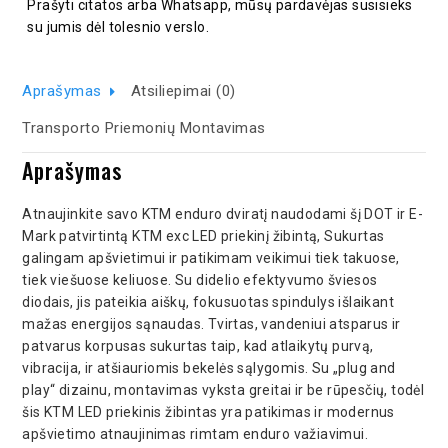
Prašyti citatos arba Whatsapp, mūsų pardavėjas susisieks
su jumis dėl tolesnio verslo.
Aprašymas
Atsiliepimai (0)
Transporto Priemonių Montavimas
Aprašymas
Atnaujinkite savo KTM enduro dviratį naudodami šį DOT ir E-
Mark patvirtintą KTM exc LED priekinį žibintą, Sukurtas
galingam apšvietimui ir patikimam veikimui tiek takuose,
tiek viešuose keliuose. Su didelio efektyvumo šviesos
diodais, jis pateikia aiškų, fokusuotas spindulys išlaikant
mažas energijos sąnaudas. Tvirtas, vandeniui atsparus ir
patvarus korpusas sukurtas taip, kad atlaikytų purvą,
vibracija, ir atšiauriomis bekelės sąlygomis. Su „plug and
play“ dizainu, montavimas vyksta greitai ir be rūpesčių, todėl
šis KTM LED priekinis žibintas yra patikimas ir modernus
apšvietimo atnaujinimas rimtam enduro važiavimui.