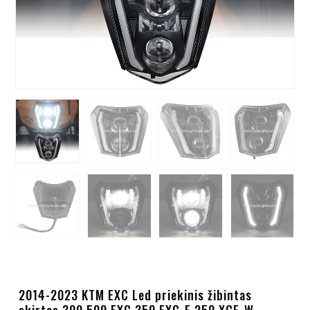
2014-2023 KTM EXC Led priekinis žibintas
skirtas 300 500 EXC 350 EXC-F 250 XCF-W