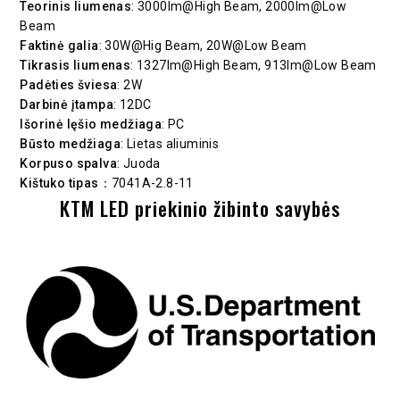
Teorinis liumenas
: 3000lm@High Beam, 2000lm@Low
Beam
Faktinė galia
: 30W@Hig Beam, 20W@Low Beam
Tikrasis liumenas
: 1327lm@High Beam, 913lm@Low Beam
Padėties šviesa
: 2W
Darbinė įtampa
: 12DC
Išorinė lęšio medžiaga
: PC
Būsto medžiaga
: Lietas aliuminis
Korpuso spalva
: Juoda
Kištuko tipas
：7041A-2.8-11
KTM LED priekinio žibinto savybės