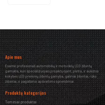
R1200GS Adventure
priekinis žibintas
Apie mus
Esame profesionali automobilių ir motociklų LED žibintų
gamykla, kuri specializuojasi projektuojant, plėtra, ir aukštos
kokybės LED priekinių žibintų gamyba, galiniai žibintai, rūko
žibintai, ir pagalbinio apšvietimo sprendimai.
Produktų kategorijos
Teminiai produktai