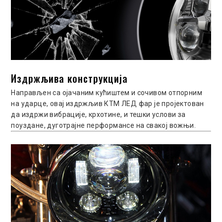
Издржљива конструкција
Направљен са ојачаним кућиштем и сочивом отпорним
на ударце, овај издржљив КТМ ЛЕД фар је пројектован
да издржи вибрације, крхотине, и тешки услови за
поуздане, дуготрајне перформансе на свакој вожњи.