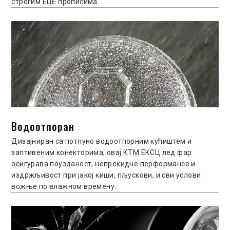
строгим ЕЦЕ прописима.
Водоотпоран
Дизајниран са потпуно водоотпорним кућиштем и
заптивеним конекторима, овај КТМ ЕКСЦ лед фар
осигурава поузданост, непрекидне перформансе и
издржљивост при јакој киши, пљускови, и сви услови
вожње по влажном времену.