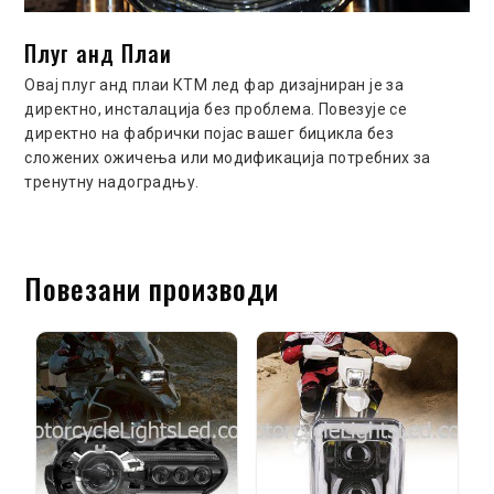
Плуг анд Плаи
Овај плуг анд плаи КТМ лед фар дизајниран је за
директно, инсталација без проблема. Повезује се
директно на фабрички појас вашег бицикла без
сложених ожичења или модификација потребних за
тренутну надоградњу.
Повезани производи