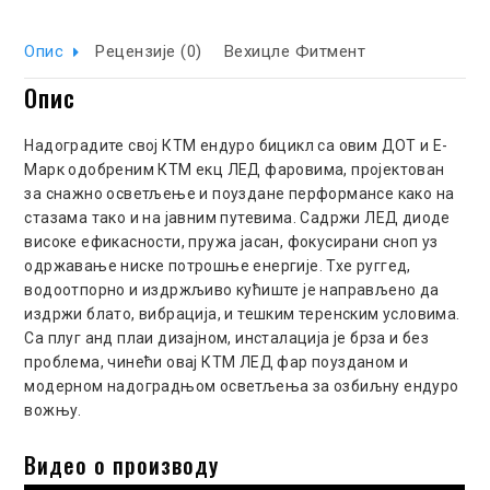
Опис
Рецензије (0)
Вехицле Фитмент
Опис
Надоградите свој КТМ ендуро бицикл са овим ДОТ и Е-
Марк одобреним КТМ екц ЛЕД фаровима, пројектован
за снажно осветљење и поуздане перформансе како на
стазама тако и на јавним путевима. Садржи ЛЕД диоде
високе ефикасности, пружа јасан, фокусирани сноп уз
одржавање ниске потрошње енергије. Тхе руггед,
водоотпорно и издржљиво кућиште је направљено да
издржи блато, вибрација, и тешким теренским условима.
Са плуг анд плаи дизајном, инсталација је брза и без
проблема, чинећи овај КТМ ЛЕД фар поузданом и
модерном надоградњом осветљења за озбиљну ендуро
вожњу.
Видео о производу