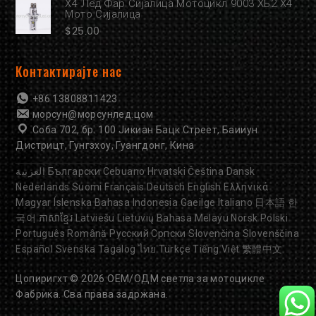
Х4 Лед Фар Сијалица Мотоцикл 9003 ХБ2 Х4
Мото Сијалица
$
25.00
Контактирајте нас
+86 13808811423
морсун@морсунлед.цом
Соба 702, бр. 100 Јикиан Бацк Стреет, Баииун
Дистрицт, Гунгзхоу, Гуангдонг, Кина
العربية
Български
Cebuano
Hrvatski
Čeština
Dansk
Nederlands
Suomi
Français
Deutsch
English
Ελληνικά
Magyar
Íslenska
Bahasa Indonesia
Gaeilge
Italiano
日本語
한
국어
ភាសាខ្មែរ
Latviešu
Lietuvių
Bahasa Melayu
Norsk
Polski
Português
Română
Русский
Српски
Slovenčina
Slovenščina
Español
Svenska
Tagalog
ไทย
Türkçe
Tiếng Việt
繁體中文
Цопиригхт © 2026
ОЕМ/ОДМ светла за мотоцикле
Фабрика. Сва права задржана.