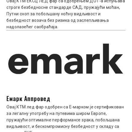
Овај КТМ ЕКСЦ ЛЕД фар са одобрењем ДОТ-а испуњава
строге безбедносне стандарде САД, пружајући моћан,
Путни сноп за побољшану ноћну видљивост и
безбедност возача без ризика од заслепљивања
надолазећег саобраћаја.
Емарк Аппровед
Овај КТМ лед фар одобрен са Е-марком је сертификован
за легалну употребу на путевима широм Европе,
пружајући оптималне перформансе зрака, побољшана
видљивост, и бескомпромисну ​​безбедност у складу са