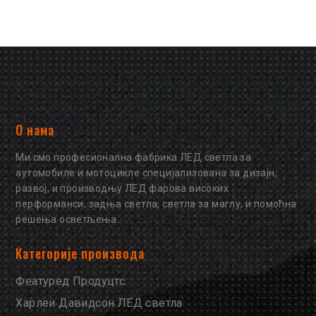
О нама
Ми смо професионална фабрика ЛЕД светла за
аутомобиле и мотоцикле специјализована за дизајн,
развој, и производњу ЛЕД фарова високих
перформанси, задња светла, светла за маглу, и помоћна
решења осветљења.
Категорије производа
Феатуред Продуцтс
Харлеи Давидсон ЛЕД светла