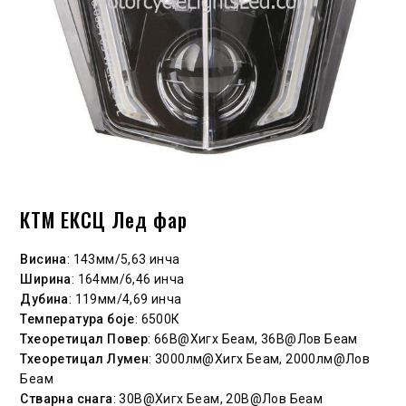
КТМ ЕКСЦ Лед фар
Висина
: 143мм/5,63 инча
Ширина
: 164мм/6,46 инча
Дубина
: 119мм/4,69 инча
Температура боје
: 6500К
Тхеоретицал Повер
: 66В@Хигх Беам, 36В@Лов Беам
Тхеоретицал Лумен
: 3000лм@Хигх Беам, 2000лм@Лов
Беам
Стварна снага
: 30В@Хигх Беам, 20В@Лов Беам