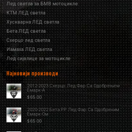
Лед светла за БМВ мотоцикле
КТМ ЛЕД светла
Хускварна ЛЕД светла
Бета ЛЕД светла
Схерцо лед светла
Иамаха ЛЕД светла
Лед сијалице за мотоцикле
Најновији производи
2012-2023 Схерцо Лед Фар Са Одобрењем
Емарк-А
$
65.00
2020-2022 Бета РР Лед Фар Са Одобреним
Емарк-Ом
$
65.00