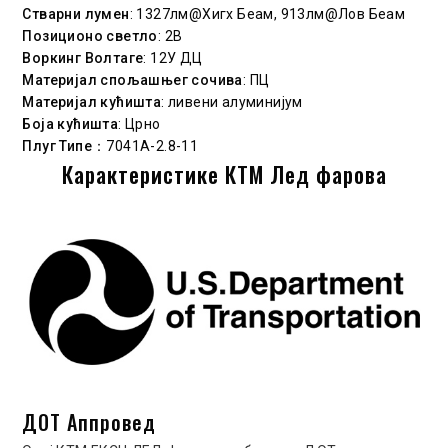
Стварни лумен
: 1327лм@Хигх Беам, 913лм@Лов Беам
Позиционо светло
: 2В
Воркинг Волтаге
: 12У ДЦ
Материјал спољашњег сочива
: ПЦ
Материјал кућишта
: ливени алуминијум
Боја кућишта
: Црно
Плуг Типе
：7041А-2.8-11
Карактеристике КТМ Лед фарова
ДОТ Аппровед