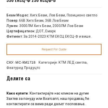
Беам Модес
: Хигх Беам, Лов Беам, Позиционо светло
Повер
: 66В Хигх Беам, 36В Лов Беам
Лумен
: 3000ЛМ Хигх Беам, 2000ЛМ Лов Беам
Цертифицатион
: ДОТ, Емарк
Фитмент
: За 2014-2023 КТМ ЕКСЦ ЕКСЦ-Ф и више.
СКУ:
МС-КМ1718
Категорије:
КТМ ЛЕД светла
,
Феатуред Продуцтс
Делите са
Како купити
: Контактирајте нас кликом на дугме
Захтев за понуду или Вхатсапп, наш продавац ће
контактирати са вама ради даљег пословања.