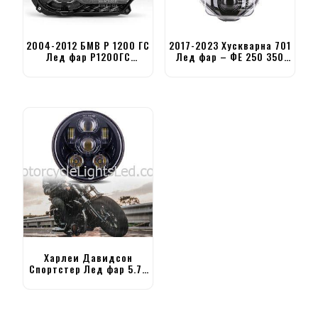
2004-2012 БМВ Р 1200 ГС
2017-2023 Хускварна 701
Лед фар Р1200ГС
Лед фар – ФЕ 250 350
Адвентуре фар
450 501 ТЕ ФЦ
Харлеи Давидсон
Спортстер Лед фар 5.75
инчни фар за мотоцикл