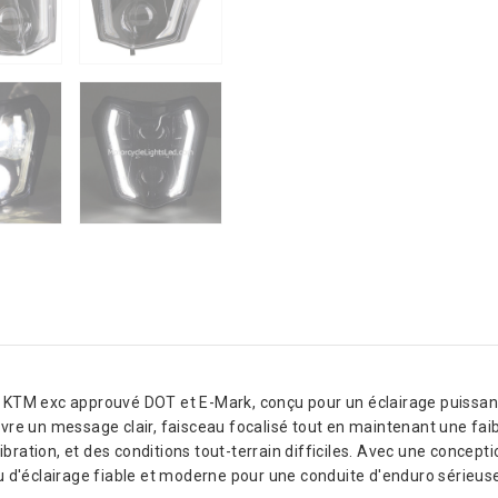
KTM exc approuvé DOT et E-Mark, conçu pour un éclairage puissant 
élivre un message clair, faisceau focalisé tout en maintenant une fai
bration, et des conditions tout-terrain difficiles. Avec une conceptio
 d'éclairage fiable et moderne pour une conduite d'enduro sérieus