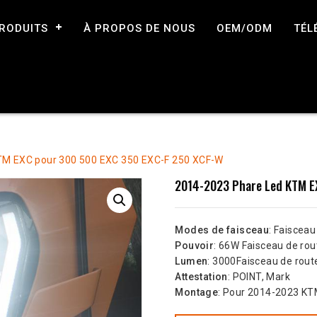
RODUITS
À PROPOS DE NOUS
OEM/ODM
TÉL
TM EXC pour 300 500 EXC 350 EXC-F 250 XCF-W
2014-2023 Phare Led KTM E
Modes de faisceau
: Faisceau
Pouvoir
: 66W Faisceau de ro
Lumen
: 3000Faisceau de rou
Attestation
: POINT, Mark
Montage
: Pour 2014-2023 KT