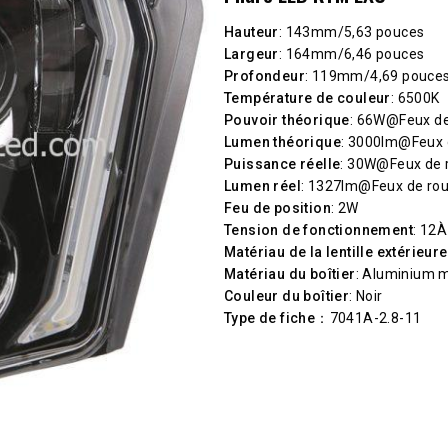
Hauteur
: 143mm/5,63 pouces
Largeur
: 164mm/6,46 pouces
Profondeur
: 119mm/4,69 pouce
Température de couleur
: 6500K
Pouvoir théorique
: 66W@Feux de
Lumen théorique
: 3000lm@Feux 
Puissance réelle
: 30W@Feux de 
Lumen réel
: 1327lm@Feux de ro
Feu de position
: 2W
Tension de fonctionnement
: 12
Matériau de la lentille extérieure
Matériau du boîtier
: Aluminium 
Couleur du boîtier
: Noir
Type de fiche
：7041A-2.8-11