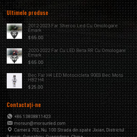
Ultimele produse
2012-2023 Far Sherco Led Cu Omologare
Emark
$
65.00
2020-2022 Far Cu LED Beta RR Cu Omologare
Emark
$
65.00
Bec Far H4 LED Motocicleta 9003 Bec Moto
HB2 H4
$
25.00
Contactaţi-ne
+86 13808811423
morsun@morsunled.com
Cameră 702, Nu. 100 Strada din spate Jixian, Districtul
Baiyun, Gungzhou, Guangdong, China