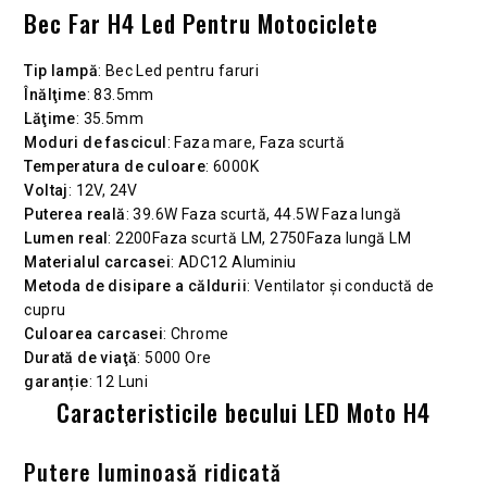
Bec Far H4 Led Pentru Motociclete
Tip lampă
: Bec Led pentru faruri
Înălţime
: 83.5mm
Lăţime
: 35.5mm
Moduri de fascicul
: Faza mare, Faza scurtă
Temperatura de culoare
: 6000K
Voltaj
: 12V, 24V
Puterea reală
: 39.6W Faza scurtă, 44.5W Faza lungă
Lumen real
: 2200Faza scurtă LM, 2750Faza lungă LM
Materialul carcasei
: ADC12 Aluminiu
Metoda de disipare a căldurii
: Ventilator și conductă de
cupru
Culoarea carcasei
: Chrome
Durată de viaţă
: 5000 Ore
garanție
: 12 Luni
Caracteristicile becului LED Moto H4
Putere luminoasă ridicată