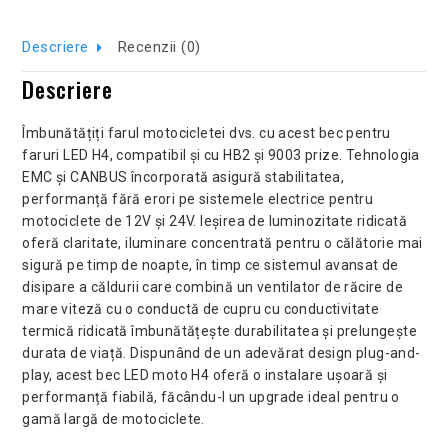
Descriere
Recenzii (0)
Descriere
Îmbunătățiți farul motocicletei dvs. cu acest bec pentru
faruri LED H4, compatibil și cu HB2 și 9003 prize. Tehnologia
EMC și CANBUS încorporată asigură stabilitatea,
performanță fără erori pe sistemele electrice pentru
motociclete de 12V și 24V. Ieșirea de luminozitate ridicată
oferă claritate, iluminare concentrată pentru o călătorie mai
sigură pe timp de noapte, în timp ce sistemul avansat de
disipare a căldurii care combină un ventilator de răcire de
mare viteză cu o conductă de cupru cu conductivitate
termică ridicată îmbunătățește durabilitatea și prelungește
durata de viață. Dispunând de un adevărat design plug-and-
play, acest bec LED moto H4 oferă o instalare ușoară și
performanță fiabilă, făcându-l un upgrade ideal pentru o
gamă largă de motociclete.