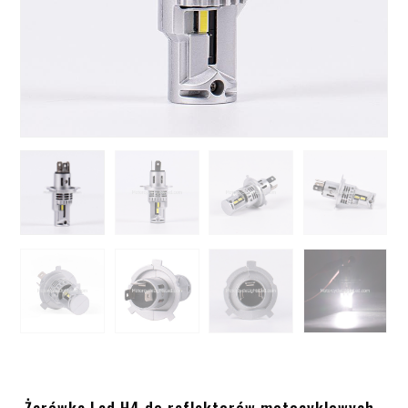
Żarówka Led H4 do reflektorów motocyklowych