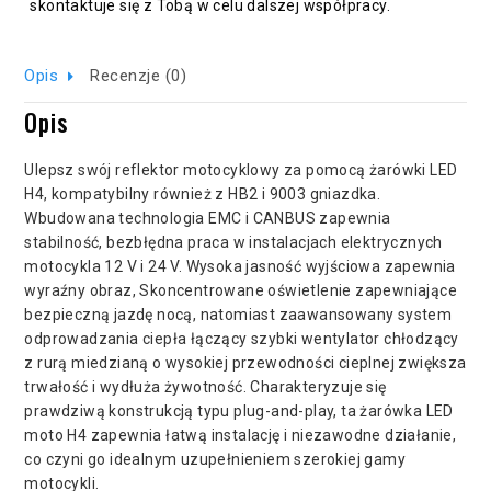
skontaktuje się z Tobą w celu dalszej współpracy.
Opis
Recenzje (0)
Opis
Ulepsz swój reflektor motocyklowy za pomocą żarówki LED
H4, kompatybilny również z HB2 i 9003 gniazdka.
Wbudowana technologia EMC i CANBUS zapewnia
stabilność, bezbłędna praca w instalacjach elektrycznych
motocykla 12 V i 24 V. Wysoka jasność wyjściowa zapewnia
wyraźny obraz, Skoncentrowane oświetlenie zapewniające
bezpieczną jazdę nocą, natomiast zaawansowany system
odprowadzania ciepła łączący szybki wentylator chłodzący
z rurą miedzianą o wysokiej przewodności cieplnej zwiększa
trwałość i wydłuża żywotność. Charakteryzuje się
prawdziwą konstrukcją typu plug-and-play, ta żarówka LED
moto H4 zapewnia łatwą instalację i niezawodne działanie,
co czyni go idealnym uzupełnieniem szerokiej gamy
motocykli.