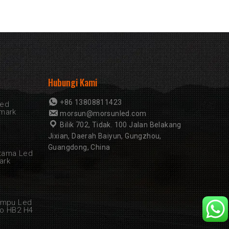
Hubungi Kami
+86 13808811423
Led
Emark
morsun@morsunled.com
Bilik 702, Tidak. 100 Jalan Belakang
Jixian, Daerah Baiyun, Gungzhou,
Guangdong, China
tama Led
ark
ampu Led
to HB2 H4