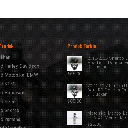
 Produk
Produk Terkini
lihan
2012-2023 Sherco 
Headlight Dengan 
d Harley Davidson
Diluluskan
$
65.00
ed Motosikal BMW
ed KTM
2020-2022 Lampu U
Beta RR Dengan Em
d Husqvarna
Diluluskan
$
65.00
d Beta
d Sherco
Motosikal Mentol L
H4 9003 Mentol Mo
ed Yamaha
$
25.00