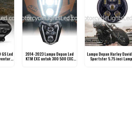
 GS Led
2014-2023 Lampu Depan Led
Lampu Depan Harley David
venture
KTM EXC untuk 300 500 EXC
Sportster 5.75 inci Lam
350 EXC-F 250 XCF-W
Motosikal