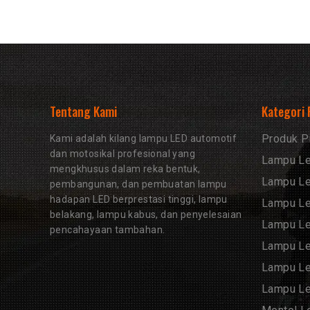
Tentang Kami
Kategori
Produk Pi
Kami adalah kilang lampu LED automotif
dan motosikal profesional yang
Lampu Le
mengkhusus dalam reka bentuk,
Lampu L
pembangunan, dan pembuatan lampu
hadapan LED berprestasi tinggi, lampu
Lampu L
belakang, lampu kabus, dan penyelesaian
Lampu Le
pencahayaan tambahan.
Lampu Le
Lampu Le
Lampu L