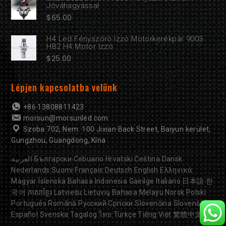
Jóváhagyással
$
65.00
H4 Led Fényszóró Izzó Motorkerékpár 9003
HB2 H4 Motor Izzó
$
25.00
Lépjen kapcsolatba velünk
+86 13808811423
morsun@morsunled.com
Szoba 702, Nem. 100 Jixian Back Street, Baiyun kerület,
Gungzhou, Guangdong, Kína
العربية
Български
Cebuano
Hrvatski
Čeština
Dansk
Nederlands
Suomi
Français
Deutsch
English
Ελληνικά
Magyar
Íslenska
Bahasa Indonesia
Gaeilge
Italiano
日本語
한
국어
ភាសាខ្មែរ
Latviešu
Lietuvių
Bahasa Melayu
Norsk
Polski
Português
Română
Русский
Српски
Slovenčina
Slovenščina
Español
Svenska
Tagalog
ไทย
Türkçe
Tiếng Việt
繁體中文