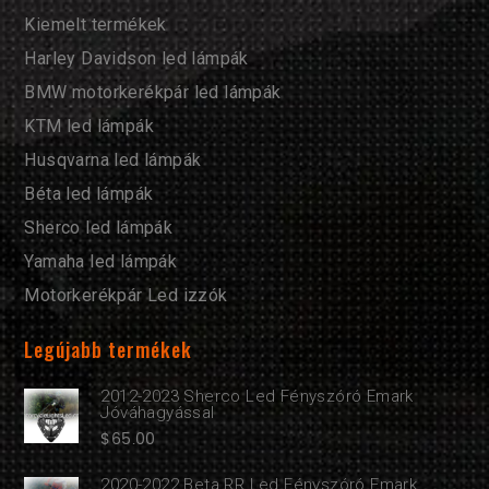
Kiemelt termékek
Harley Davidson led lámpák
BMW motorkerékpár led lámpák
KTM led lámpák
Husqvarna led lámpák
Béta led lámpák
Sherco led lámpák
Yamaha led lámpák
Motorkerékpár Led izzók
Legújabb termékek
2012-2023 Sherco Led Fényszóró Emark
Jóváhagyással
$
65.00
2020-2022 Beta RR Led Fényszóró Emark