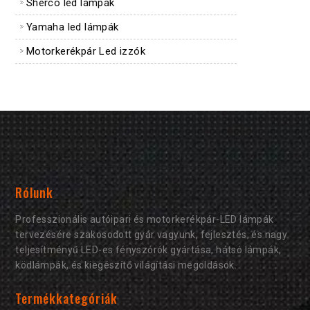
Sherco led lámpák
Yamaha led lámpák
Motorkerékpár Led izzók
Rólunk
Professzionális autóipari és motorkerékpár-LED lámpák
tervezésére szakosodott gyár vagyunk, fejlesztés, és nagy
teljesítményű LED-es fényszórók gyártása, hátsó lámpák,
ködlámpák, és kiegészítő világítási megoldások.
Termékkategóriák