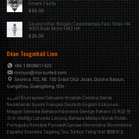
Emark Faofa
$
65.00
Gluaisrothar Bolgán Ceannlampa Faoi Stiúir H4
9003 Bulb Moto HB2 H4
$
25.00
Déan Teagmháil Linn
+86 13808811423
morsun@morsunled.com
Seomra 702, Níl. 100 Sráid Chúl Jixian, Dúiche Baiyun,
Gungzhou, Guangdong, tSín
العربية
Български
Cebuano
Hrvatski
Čeština
Dansk
Nederlands
Suomi
Français
Deutsch
English
Ελληνικά
Magyar
Íslenska
Bahasa Indonesia
Gaeilge
Italiano
日本語
한
국어
ភាសាខ្មែរ
Latviešu
Lietuvių
Bahasa Melayu
Norsk
Polski
Português
Română
Русский
Српски
Slovenčina
Slovenščina
Español
Svenska
Tagalog
ไทย
Türkçe
Tiếng Việt
繁體中文