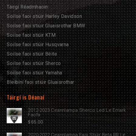
Táirgí Réadmhaoin
Soilse faoi stiúir Harley Davidson
Soilse faoi stiúir Gluaisrothar BMW
Soilse faoi stiúir KTM
Soilse faoi stiúir Husqvarna
Soilse faoi stiúir Béite
Soilse faoi stiúir Sherco
Soilse faoi stiúir Yamaha
Bleibíní faoi stiúir Gluaisrothar
Táirgí is Déanaí
2012-2023 Ceannlampa Sherco Led Le Emark
Faofa
$
65.00
2020-2022 Ceannlampa Faoi Stiúir Beta RR Le