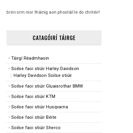
brón orm níor tháinig aon phostáil le do chritéir!
CATAGÓIRÍ TÁIRGE
Táirgí Réadmhaoin
Soilse faoi stiúir Harley Davidson
Harley Davidson Soilse stiúir
Soilse faoi stiúir Gluaisrothar BMW
Soilse faoi stiúir KTM
Soilse faoi stiúir Husqvarna
Soilse faoi stiúir Béite
Soilse faoi stiúir Sherco