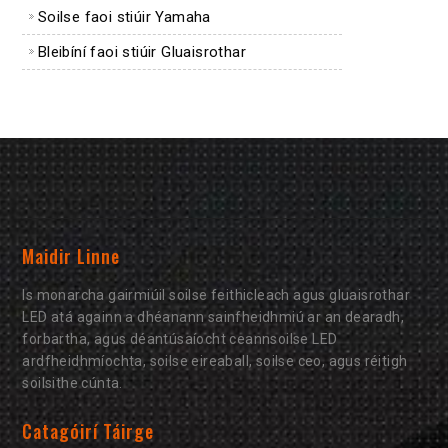
Soilse faoi stiúir Yamaha
Bleibíní faoi stiúir Gluaisrothar
Maidir Linne
Is monarcha gairmiúil soilse feithicleach agus gluaisrothar
LED atá againn a dhéanann sainfheidhmiú ar an dearadh,
forbartha, agus déantúsaíocht ceannsoilse LED
ardfheidhmíochta, soilse eireaball, soilse ceo, agus réitigh
soilsithe cúnta.
Catagóirí Táirge