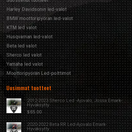
Suositellut tuotteet
Harley Davidsonin led-valot
BMW moottoripyörän led-valot
KTM led valot
Husqvarnan led-valot
Beta led valot
Sherco led valot
Yamaha led valot
Moottoripyörän Led-polttimot
Uusimmat tuotteet
2012-2023 Sherco Led -ajovalo, Jossa Emark-
Hyväksytty
$
65.00
2020-2022 Beta RR Led-Ajovalo Emark-
Hyväksytty