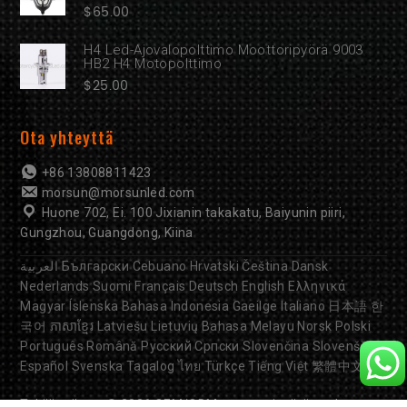
$
65.00
H4 Led-Ajovalopolttimo Moottoripyörä 9003
HB2 H4 Motopolttimo
$
25.00
Ota yhteyttä
+86 13808811423
morsun@morsunled.com
Huone 702, Ei. 100 Jixianin takakatu, Baiyunin piiri,
Gungzhou, Guangdong, Kiina
العربية
Български
Cebuano
Hrvatski
Čeština
Dansk
Nederlands
Suomi
Français
Deutsch
English
Ελληνικά
Magyar
Íslenska
Bahasa Indonesia
Gaeilge
Italiano
日本語
한
국어
ភាសាខ្មែរ
Latviešu
Lietuvių
Bahasa Melayu
Norsk
Polski
Português
Română
Русский
Српски
Slovenčina
Slovenščina
Español
Svenska
Tagalog
ไทย
Türkçe
Tiếng Việt
繁體中文
Tekijänoikeus © 2026
OEM/ODM-moottoripyörän valot