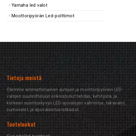
Yamaha led valot
Moottoripyörän Led-polttimot
Tietoja meistä
Olemme ammattimainen autojen ja moottoripyörien LED-
valojen suunnitteluun erikoistunut tehdas, kehitystä, ja
korkean suorituskyvyn LED-ajovalojen valmistus, takavalot,
sumuvalot, ja apuvalaistusratkaisut.
Tuoteluokat