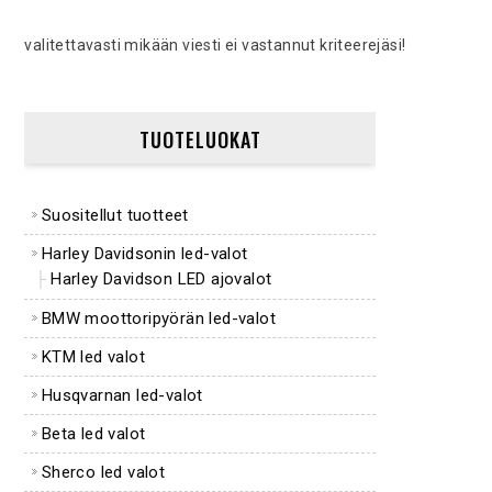
valitettavasti mikään viesti ei vastannut kriteerejäsi!
TUOTELUOKAT
Suositellut tuotteet
Harley Davidsonin led-valot
Harley Davidson LED ajovalot
BMW moottoripyörän led-valot
KTM led valot
Husqvarnan led-valot
Beta led valot
Sherco led valot