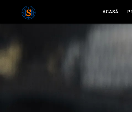
ACASĂ
P