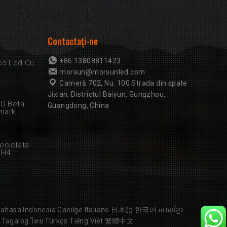
Contactaţi-ne
+86 13808811423
co Led Cu
morsun@morsunled.com
Cameră 702, Nu. 100 Strada din spate
Jixian, Districtul Baiyun, Gungzhou,
ED Beta
Guangdong, China
mark
ocicleta
 H4
ahasa Indonesia
Gaeilge
Italiano
日本語
한국어
ភាសាខ្មែរ
Tagalog
ไทย
Türkçe
Tiếng Việt
繁體中文