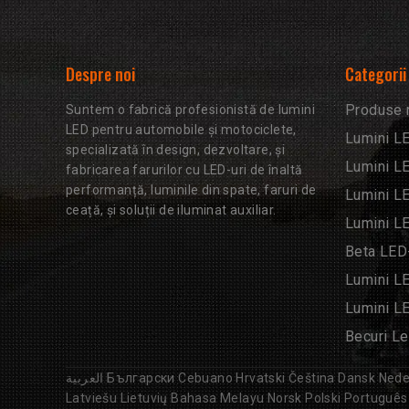
Despre noi
Categorii
Produse 
Suntem o fabrică profesionistă de lumini
LED pentru automobile și motociclete,
Lumini L
specializată în design, dezvoltare, și
Lumini L
fabricarea farurilor cu LED-uri de înaltă
performanță, luminile din spate, faruri de
Lumini L
ceață, și soluții de iluminat auxiliar.
Lumini L
Beta LED-
Lumini L
Lumini L
Becuri Le
العربية
Български
Cebuano
Hrvatski
Čeština
Dansk
Nede
Latviešu
Lietuvių
Bahasa Melayu
Norsk
Polski
Português