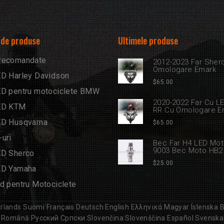
 de produse
Ultimele produse
recomandate
2012-2023 Far Sher
Omologare Emark
ED Harley Davidson
$
65.00
ED pentru motociclete BMW
2020-2022 Far Cu L
ED KTM
RR Cu Omologare E
ED Husqvarna
$
65.00
uri
Bec Far H4 LED Mot
9003 Bec Moto HB2
ED Sherco
$
25.00
ED Yamaha
d pentru Motociclete
rlands
Suomi
Français
Deutsch
English
Ελληνικά
Magyar
Íslenska
B
Română
Русский
Српски
Slovenčina
Slovenščina
Español
Svenska