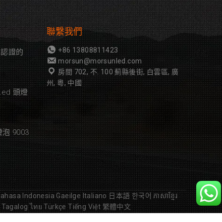
聯繫我們
+86 13808811423
rk 認證的
morsun@morsunled.com
房間 702, 不. 100 薊縣後街, 白雲區, 廣
州, 粵, 中國
 Led 頭燈
泡 9003
ahasa Indonesia
Gaeilge
Italiano
日本語
한국어
ភាសាខ្មែរ
Tagalog
ไทย
Türkçe
Tiếng Việt
繁體中文