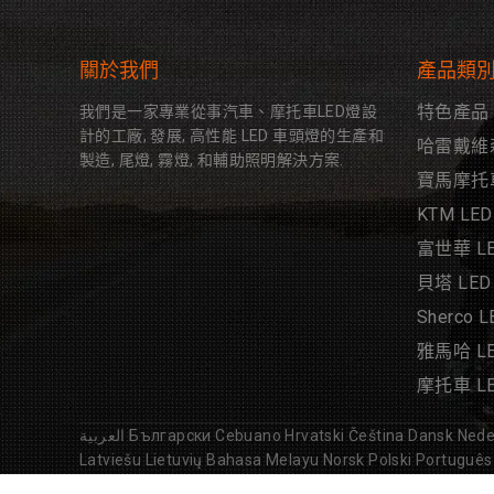
關於我們
產品類
特色產品
我們是一家專業從事汽車、摩托車LED燈設
計的工廠, 發展, 高性能 LED 車頭燈的生產和
哈雷戴維森
製造, 尾燈, 霧燈, 和輔助照明解決方案.
寶馬摩托車
KTM LED
富世華 LE
貝塔 LED
Sherco 
雅馬哈 LE
摩托車 L
العربية
Български
Cebuano
Hrvatski
Čeština
Dansk
Nede
Latviešu
Lietuvių
Bahasa Melayu
Norsk
Polski
Português