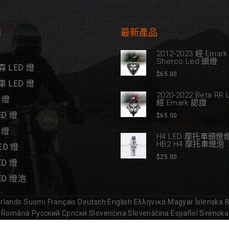
別
最新產品
2012-2023 經 Ema
Sherco Led 頭燈
 LED 燈
$
65.00
 LED 燈
2020-2022 Beta RR
 燈
經 Emark 認證
D 燈
$
65.00
 燈
H4 LED 摩托車頭燈燈
HB2 H4 摩托車燈泡
LED 燈
$
25.00
D 燈
ED 燈泡
rlands
Suomi
Français
Deutsch
English
Ελληνικά
Magyar
Íslenska
B
Română
Русский
Српски
Slovenčina
Slovenščina
Español
Svenska