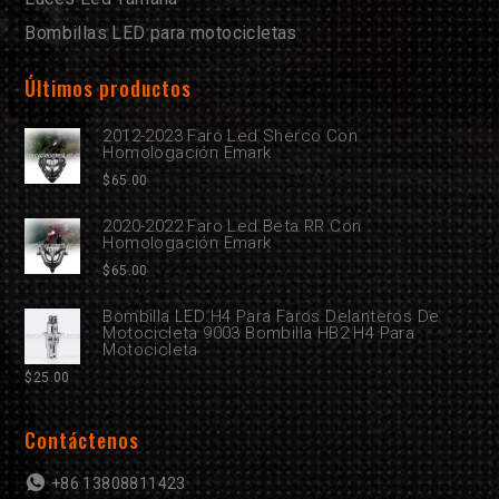
Bombillas LED para motocicletas
Últimos productos
2012-2023 Faro Led Sherco Con
Homologación Emark
$
65.00
2020-2022 Faro Led Beta RR Con
Homologación Emark
$
65.00
Bombilla LED H4 Para Faros Delanteros De
Motocicleta 9003 Bombilla HB2 H4 Para
Motocicleta
$
25.00
Contáctenos
+86 13808811423