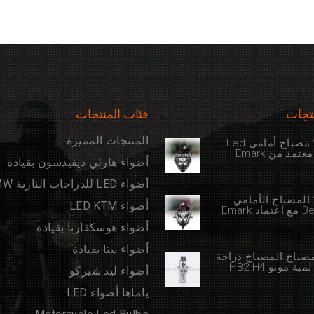
تجات
فئات المنتجات
المنتجات المميزة
2012-2023 مصباح أمامي Led
مد من Emark
أضواء هارلي ديفيدسون بقيادة
أضواء LED للدراجات النارية BMW
2020-2022 المصباح الأمامي
أضواء LED KTM
Emark
أضواء هوسكفارنا بقيادة
أضواء بيتا بقيادة
ة مصباح المصباح دراجة
أضواء ليد شيركو
ياماها أضواء LED