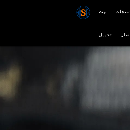
نتجات
بيت
صال
تحميل