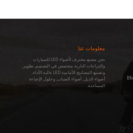
معلومات عنا
نحن مصنع محترف لأضواء LED للسيارات
والدراجات النارية متخصص في التصميم, تطوير,
وتصنيع المصابيح الأمامية LED عالية الأداء,
أضواء الذيل, أضواء الضباب, وحلول الإضاءة
المساعدة.