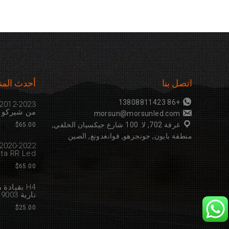
اتصل بنا
أحدث المن
+86 13808811423
من شيركو معت
morsun@morsunled.com
غرفة 702, لا. 100 شارع جيكسيان الخلفي,
$
65.00
منطقة بايون, جونجزهو, قوانغدونغ, الصين
Beta RR Led مع اعتماد 
$
65.00
H4 بقياد
نارية 9003 لمبة موتو HB2 H4
$
25.00