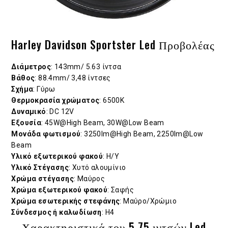
Harley Davidson Sportster Led Προβολέας
Διάμετρος
: 143mm/ 5.63 ίντσα
Βάθος
: 88.4mm/ 3,48 ίντσες
Σχήμα
: Γύρω
Θερμοκρασία χρώματος
: 6500Κ
Δυναμικό
: DC 12V
Εξουσία
: 45W@High Beam, 30W@Low Beam
Μονάδα φωτισμού
: 3250lm@High Beam, 2250lm@Low
Beam
Υλικό εξωτερικού φακού
: Η/Υ
Υλικό Στέγασης
: Χυτό αλουμίνιο
Χρώμα στέγασης
: Μαύρος
Χρώμα εξωτερικού φακού
: Σαφής
Χρώμα εσωτερικής στεφάνης
: Μαύρο/Χρώμιο
Σύνδεσμος ή καλωδίωση
: Η4
Χαρακτηριστικά του 5.75 ιντσών Led