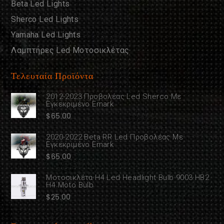
Beta Led Lights
Sherco Led Lights
Yamaha Led Lights
Λαμπτήρες Led Μοτοσικλέτας
Τελευταία Προϊόντα
2012-2023 Προβολέας Led Sherco Με
Εγκεκριμένο Emark
$
65.00
2020-2022 Beta RR Led Προβολέας Με
Εγκεκριμένο Emark
$
65.00
Μοτοσικλέτα H4 Led Headlight Bulb 9003 HB2
H4 Moto Bulb
$
25.00