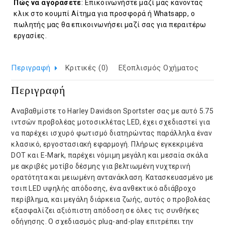
Πώς να αγοράσετε
: Επικοινωνήστε μαζί μας κάνοντας
κλικ στο κουμπί Αίτημα για προσφορά ή Whatsapp, ο
πωλητής μας θα επικοινωνήσει μαζί σας για περαιτέρω
εργασίες.
Περιγραφή
Κριτικές (0)
Εξοπλισμός Οχήματος
Περιγραφή
Αναβαθμίστε το Harley Davidson Sportster σας με αυτό 5.75
ιντσών προβολέας μοτοσικλέτας LED, έχει σχεδιαστεί για
να παρέχει ισχυρό φωτισμό διατηρώντας παράλληλα έναν
κλασικό, εργοστασιακή εφαρμογή. Πλήρως εγκεκριμένα
DOT και E-Mark, παρέχει νόμιμη μεγάλη και μεσαία σκάλα
με ακριβές μοτίβο δέσμης για βελτιωμένη νυχτερινή
ορατότητα και μειωμένη αντανάκλαση. Κατασκευασμένο με
τσιπ LED υψηλής απόδοσης, ένα ανθεκτικό αδιάβροχο
περίβλημα, και μεγάλη διάρκεια ζωής, αυτός ο προβολέας
εξασφαλίζει αξιόπιστη απόδοση σε όλες τις συνθήκες
οδήγησης. Ο σχεδιασμός plug-and-play επιτρέπει την