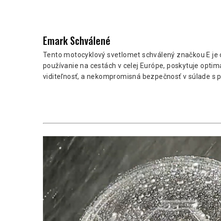
Emark Schválené
Tento motocyklový svetlomet schválený značkou E je c
používanie na cestách v celej Európe, poskytuje optim
viditeľnosť, a nekompromisná bezpečnosť v súlade s p