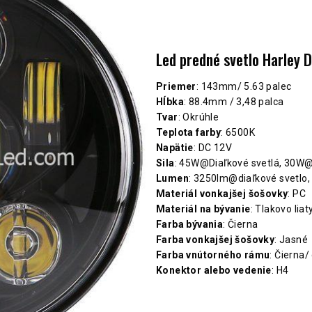
Led predné svetlo Harley 
Priemer
: 143mm/ 5.63 palec
Hĺbka
: 88.4mm / 3,48 palca
Tvar
: Okrúhle
Teplota farby
: 6500K
Napätie
: DC 12V
Sila
: 45W@Diaľkové svetlá, 30
Lumen
: 3250lm@diaľkové svetlo
Materiál vonkajšej šošovky
: PC
Materiál na bývanie
: Tlakovo liaty
Farba bývania
: Čierna
Farba vonkajšej šošovky
: Jasné
Farba vnútorného rámu
: Čierna
Konektor alebo vedenie
: H4