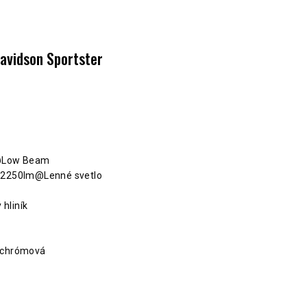
Davidson Sportster
W@Low Beam
, 2250lm@Lenné svetlo
 hliník
/ chrómová