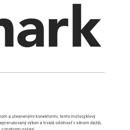
tom a utesnenými konektormi, tento motocyklový
neprerušovaný výkon a trvalá odolnosť v silnom daždi,
y v mokrom počasí.