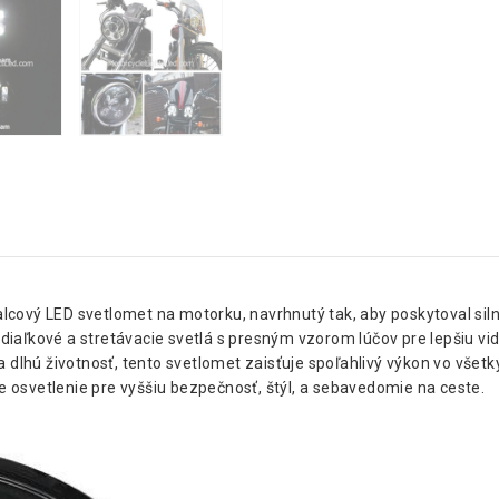
alcový LED svetlomet na motorku, navrhnutý tak, aby poskytoval silné
diaľkové a stretávacie svetlá s presným vzorom lúčov pre lepšiu vid
 dlhú životnosť, tento svetlomet zaisťuje spoľahlivý výkon vo všet
e osvetlenie pre vyššiu bezpečnosť, štýl, a sebavedomie na ceste.