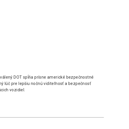
hválený DOT spĺňa prísne americké bezpečnostné
ý lúč pre lepšiu nočnú viditeľnosť a bezpečnosť
cich vozidiel.