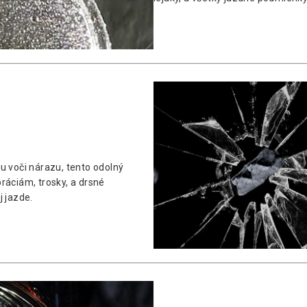
 voči nárazu, tento odolný
ráciám, trosky, a drsné
j jazde.