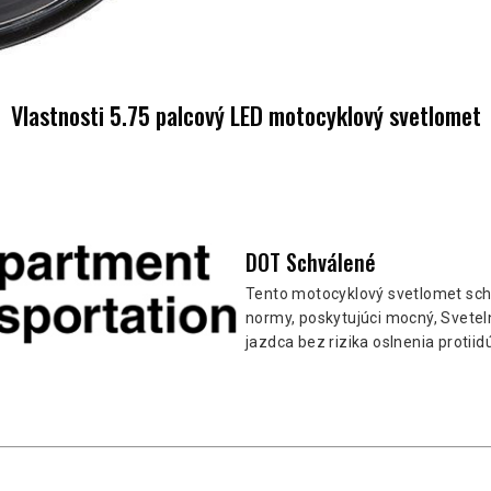
Vlastnosti 5.75 palcový LED motocyklový svetlomet
DOT Schválené
Tento motocyklový svetlomet sc
normy, poskytujúci mocný, Sveteln
jazdca bez rizika oslnenia protiidú