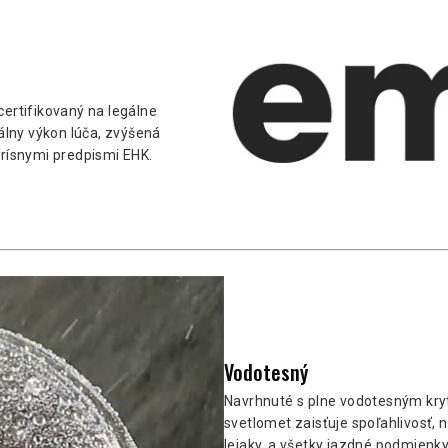
ertifikovaný na legálne
álny výkon lúča, zvýšená
rísnymi predpismi EHK.
Vodotesný
Navrhnuté s plne vodotesným kry
svetlomet zaisťuje spoľahlivosť, 
lejaky, a všetky jazdné podmienk