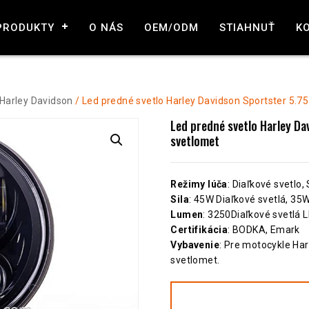
PRODUKTY
O NÁS
OEM/ODM
STIAHNUŤ
K
Harley Davidson
/ Led predné svetlo Harley Davidson Sportster 5.7
Led predné svetlo Harley Da
svetlomet
Režimy lúča
: Diaľkové svetlo,
Sila
: 45W Diaľkové svetlá, 35W
Lumen
: 3250Diaľkové svetlá 
Certifikácia
: BODKA, Emark
Vybavenie
: Pre motocykle Har
svetlomet.