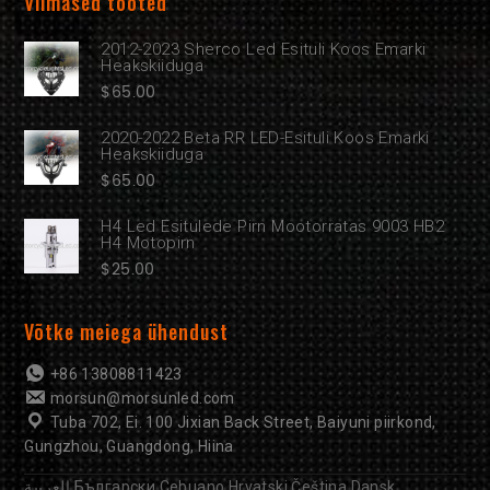
Viimased tooted
2012-2023 Sherco Led Esituli Koos Emarki
Heakskiiduga
$
65.00
2020-2022 Beta RR LED-Esituli Koos Emarki
Heakskiiduga
$
65.00
H4 Led Esitulede Pirn Mootorratas 9003 HB2
H4 Motopirn
$
25.00
Võtke meiega ühendust
+86 13808811423
morsun@morsunled.com
Tuba 702, Ei. 100 Jixian Back Street, Baiyuni piirkond,
Gungzhou, Guangdong, Hiina
العربية
Български
Cebuano
Hrvatski
Čeština
Dansk