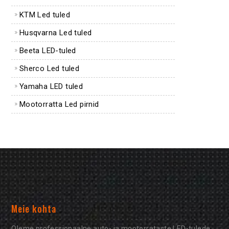
KTM Led tuled
Husqvarna Led tuled
Beeta LED-tuled
Sherco Led tuled
Yamaha LED tuled
Mootorratta Led pirnid
Meie kohta
Oleme professionaalne auto- ja mootorrataste LED-tulede