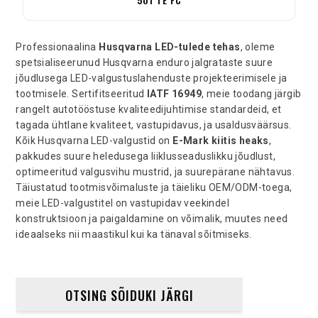
Professionaalina
Husqvarna LED-tulede tehas
, oleme
spetsialiseerunud Husqvarna enduro jalgrataste suure
jõudlusega LED-valgustuslahenduste projekteerimisele ja
tootmisele. Sertifitseeritud
IATF 16949
, meie toodang järgib
rangelt autotööstuse kvaliteedijuhtimise standardeid, et
tagada ühtlane kvaliteet, vastupidavus, ja usaldusväärsus.
Kõik Husqvarna LED-valgustid on
E-Mark kiitis heaks
,
pakkudes suure heledusega liiklusseaduslikku jõudlust,
optimeeritud valgusvihu mustrid, ja suurepärane nähtavus.
Täiustatud tootmisvõimaluste ja täieliku OEM/ODM-toega,
meie LED-valgustitel on vastupidav veekindel
konstruktsioon ja paigaldamine on võimalik, muutes need
ideaalseks nii maastikul kui ka tänaval sõitmiseks.
OTSING SÕIDUKI JÄRGI