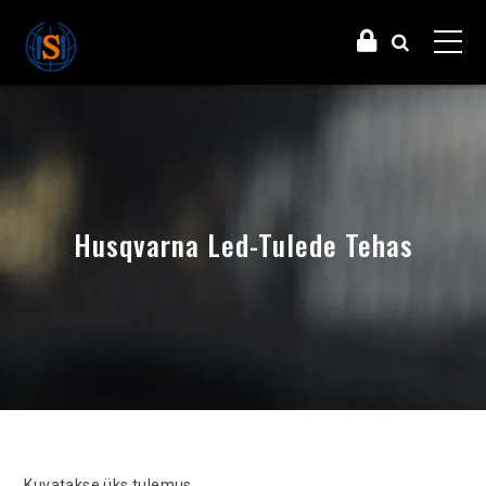
Husqvarna Led-Tulede Tehas
Kuvatakse üks tulemus