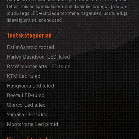
tehas, mis on spetsialiseerunud disainile, arengut, ja suure
jõudlusega LED-esitulede tootmine, tagatuled, udutuled, ja
lisavalgustuse lahendused.
Tootekategooriad
Esiletõstetud tooted
Harley Davidsoni LED-tuled
BMW mootorratta LED tuled
KTM Led tuled
Husqvarna Led tuled
Beeta LED-tuled
Sherco Led tuled
Yamaha LED tuled
Mootorratta Led pirnid