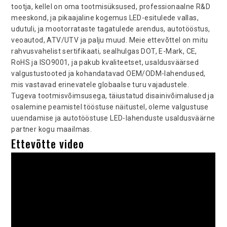
tootja, kellel on oma tootmisüksused, professionaalne R&D
meeskond, ja pikaajaline kogemus LED-esitulede vallas,
udutuli, ja mootorrataste tagatulede arendus, autotööstus,
veoautod, ATV/UTV ja palju muud. Meie ettevõttel on mitu
rahvusvahelist sertifikaati, sealhulgas DOT, E-Mark, CE,
RoHS ja ISO9001, ja pakub kvaliteetset, usaldusväärsed
valgustustooted ja kohandatavad OEM/ODM-lahendused,
mis vastavad erinevatele globaalse turu vajadustele.
Tugeva tootmisvõimsusega, täiustatud disainivõimalused ja
osalemine peamistel tööstuse näitustel, oleme valgustuse
uuendamise ja autotööstuse LED-lahenduste usaldusväärne
partner kogu maailmas.
Ettevõtte video