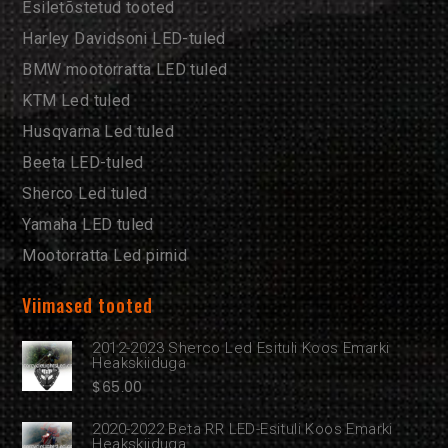
Esiletõstetud tooted
Harley Davidsoni LED-tuled
BMW mootorratta LED tuled
KTM Led tuled
Husqvarna Led tuled
Beeta LED-tuled
Sherco Led tuled
Yamaha LED tuled
Mootorratta Led pirnid
Viimased tooted
2012-2023 Sherco Led Esituli Koos Emarki
Heakskiiduga
$
65.00
2020-2022 Beta RR LED-Esituli Koos Emarki
Heakskiiduga