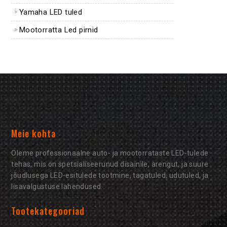
Yamaha LED tuled
Mootorratta Led pirnid
Meie kohta
Oleme professionaalne auto- ja mootorrataste LED-tulede
tehas, mis on spetsialiseerunud disainile, arengut, ja suure
jõudlusega LED-esitulede tootmine, tagatuled, udutuled, ja
lisavalgustuse lahendused.
Tootekategooriad