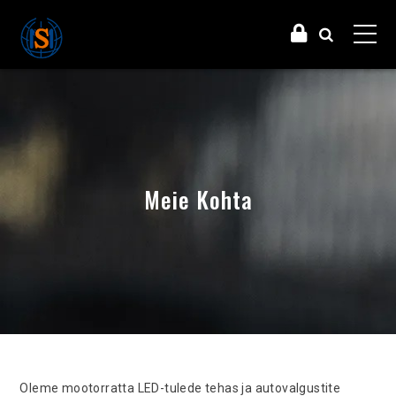
Meie Kohta
Oleme mootorratta LED-tulede tehas ja autovalgustite