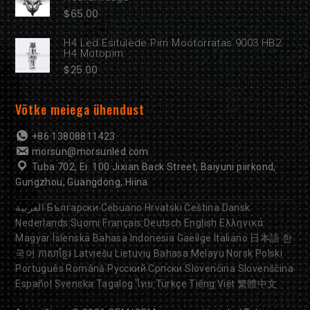
$
65.00
H4 Led Esitulede Pirn Mootorratas 9003 HB2
H4 Motopirn
$
25.00
Võtke meiega ühendust
+86 13808811423
morsun@morsunled.com
Tuba 702, Ei. 100 Jixian Back Street, Baiyuni piirkond,
Gungzhou, Guangdong, Hiina
العربية
Български
Cebuano
Hrvatski
Čeština
Dansk
Nederlands
Suomi
Français
Deutsch
English
Ελληνικά
Magyar
Íslenska
Bahasa Indonesia
Gaeilge
Italiano
日本語
한
국어
ភាសាខ្មែរ
Latviešu
Lietuvių
Bahasa Melayu
Norsk
Polski
Português
Română
Русский
Српски
Slovenčina
Slovenščina
Español
Svenska
Tagalog
ไทย
Türkçe
Tiếng Việt
繁體中文