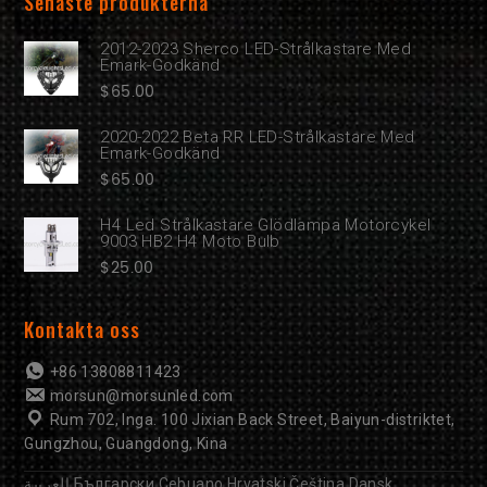
Senaste produkterna
2012-2023 Sherco LED-Strålkastare Med
Emark-Godkänd
$
65.00
2020-2022 Beta RR LED-Strålkastare Med
Emark-Godkänd
$
65.00
H4 Led Strålkastare Glödlampa Motorcykel
9003 HB2 H4 Moto Bulb
$
25.00
Kontakta oss
+86 13808811423
morsun@morsunled.com
Rum 702, Inga. 100 Jixian Back Street, Baiyun-distriktet,
Gungzhou, Guangdong, Kina
العربية
Български
Cebuano
Hrvatski
Čeština
Dansk