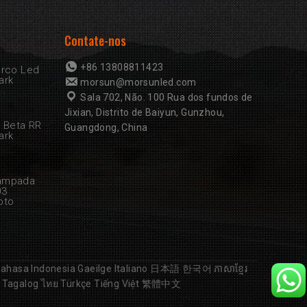
Contate-nos
+86 13808811423
erco Led
ark
morsun@morsunled.com
Sala 702, Não. 100 Rua dos fundos de
Jixian, Distrito de Baiyun, Gunzhou,
D Beta RR
Guangdong, China
ark
Lâmpada
03
oto
ahasa Indonesia
Gaeilge
Italiano
日本語
한국어
ភាសាខ្មែរ
Tagalog
ไทย
Türkçe
Tiếng Việt
繁體中文