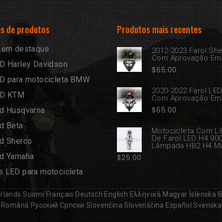
s de produtos
Produtos mais recentes
 em destaque
2012-2023 Farol Sh
Com Aprovação Em
D Harley Davidson
$
65.00
D para motocicleta BMW
2020-2022 Farol LE
ED KTM
Com Aprovação Em
$
65.00
d Husqvarna
d Beta
Motocicleta Com 
De Farol LED H4 90
d Sherco
Lâmpada HB2 H4 M
d Yamaha
$
25.00
 LED para motocicleta
rlands
Suomi
Français
Deutsch
English
Ελληνικά
Magyar
Íslenska
B
Română
Русский
Српски
Slovenčina
Slovenščina
Español
Svenska