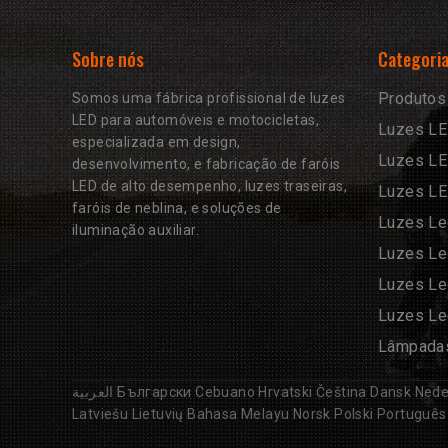
Sobre nós
Categoria
Produtos
Somos uma fábrica profissional de luzes
LED para automóveis e motocicletas,
Luzes LE
especializada em design,
Luzes LE
desenvolvimento, e fabricação de faróis
LED de alto desempenho, luzes traseiras,
Luzes L
faróis de neblina, e soluções de
Luzes Le
iluminação auxiliar.
Luzes Le
Luzes Le
Luzes Le
Lâmpadas
العربية
Български
Cebuano
Hrvatski
Čeština
Dansk
Nede
Latviešu
Lietuvių
Bahasa Melayu
Norsk
Polski
Português