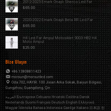
2012-2023 Emark Onaylı Sherco Led Far
$
65.00
2020-2022 Emark Onaylı Beta RR Led Far
$
65.00
H4 Led Far Ampul Motosiklet 9003 HB2 H4
Moto Ampul
$
25.00
Bize Ulaşın
+86 13808811423
morsun@morsunled.com
Oda 702, HAYIR. 100 Jixian Arka Sokak, Baiyun Bölgesi,
Gungzhou, Guangdong, Çin
العربية
Български
Cebuano
Hrvatski
Čeština
Dansk
Nederlands
Suomi
Français
Deutsch
English
Ελληνικά
Magyar
Íslenska
Bahasa Indonesia
Gaeilge
Italiano
日本語
한